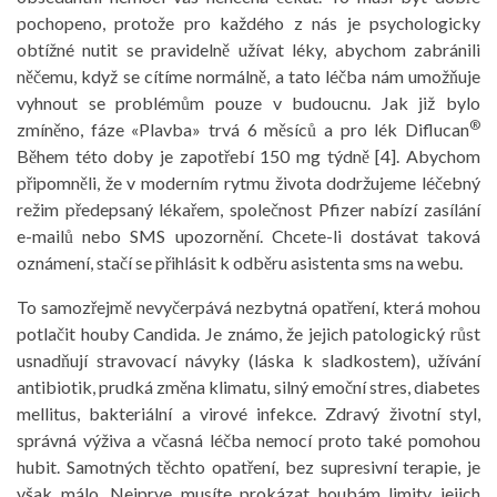
pochopeno, protože pro každého z nás je psychologicky
obtížné nutit se pravidelně užívat léky, abychom zabránili
něčemu, když se cítíme normálně, a tato léčba nám umožňuje
vyhnout se problémům pouze v budoucnu. Jak již bylo
®
zmíněno, fáze «Plavba» trvá 6 měsíců a pro lék Diflucan
Během této doby je zapotřebí 150 mg týdně [4]. Abychom
připomněli, že v moderním rytmu života dodržujeme léčebný
režim předepsaný lékařem, společnost Pfizer nabízí zasílání
e-mailů nebo SMS upozornění. Chcete-li dostávat taková
oznámení, stačí se přihlásit k odběru asistenta sms na webu.
To samozřejmě nevyčerpává nezbytná opatření, která mohou
potlačit houby Candida. Je známo, že jejich patologický růst
usnadňují stravovací návyky (láska k sladkostem), užívání
antibiotik, prudká změna klimatu, silný emoční stres, diabetes
mellitus, bakteriální a virové infekce. Zdravý životní styl,
správná výživa a včasná léčba nemocí proto také pomohou
hubit. Samotných těchto opatření, bez supresivní terapie, je
však málo. Nejprve musíte prokázat houbám limity jejich