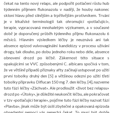
čekat na tento nový relaps, ale podpořit potlačení růstu hub
týdenním příjmem flukonazolu v naději, že houby nakonec
skloní hlavu před silnějším a trpělivějším protivníkem. Trvání
je v lékařské terminologii tak ohromující «potlačující»,
terapie, vypracovaná mnohaletým výzkumem, a v současné
době je doporučený průběh týdenního příjmu flukonazolu 6
měsíců. Hlavním výsledkem léčby je neuznává ani tak
absence epizod vulvovaginální kandidózy v procesu užívání
drogy, tak dlouho, po dobu jednoho roku nebo déle, absence
obnovení drozd po léčbě. Zákernost této situace s
opakujícími se VVC způsobenými C. albicans spočívá v tom,
že ve většině případů příznaky afty začínají ustupovat po užití
první tobolky druhý den [5] a většinou odezní po užití třetí
tobolky přípravku Diflucan 150 mg 7. den léčby. [4], nazveme
tuto fázi léčby «Záchvat». Ale prodloužit «život bez relapsu»
drozd po «Útoky», je důležité neukončit léčbu, ale pokračovat
v tzv «potlačující terapie», pojďme tuto fázi léčby nazvat fází
«Plavba», jinak může být úsilí zbytečné a opakovaná epizoda
obsedantní nemoci vás nenechá čekat. To musí být dobře