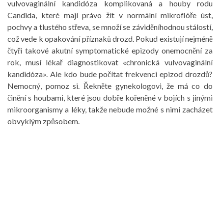
vulvovaginální kandidóza komplikovaná a houby rodu
Candida, které mají právo žít v normální mikroflóře úst,
pochvy a tlustého střeva, se množí se záviděníhodnou stálostí,
což vede k opakování příznaků drozd. Pokud existují nejméně
čtyři takové akutní symptomatické epizody onemocnění za
rok, musí lékař diagnostikovat «chronická vulvovaginální
kandidóza». Ale kdo bude počítat frekvenci epizod drozdů?
Nemocný, pomoz si. Řekněte gynekologovi, že má co do
činění s houbami, které jsou dobře kořeněné v bojích s jinými
mikroorganismy a léky, takže nebude možné s nimi zacházet
obvyklým způsobem.