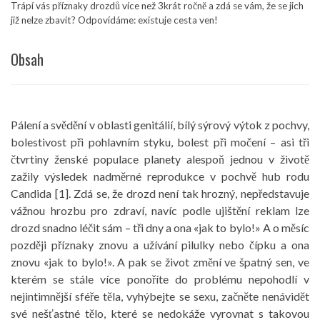
Trápí vás příznaky drozdů více než 3krát ročně a zdá se vám, že se jich
již nelze zbavit? Odpovídáme: existuje cesta ven!
Obsah
Pálení a svědění v oblasti genitálií, bílý sýrový výtok z pochvy,
bolestivost při pohlavním styku, bolest při močení – asi tři
čtvrtiny ženské populace planety alespoň jednou v životě
zažily výsledek nadměrné reprodukce v pochvě hub rodu
Candida [1]. Zdá se, že drozd není tak hrozný, nepředstavuje
vážnou hrozbu pro zdraví, navíc podle ujištění reklam lze
drozd snadno léčit sám – tři dny a ona «jak to bylo!» A o měsíc
později příznaky znovu a užívání pilulky nebo čípku a ona
znovu «jak to bylo!». A pak se život změní ve špatný sen, ve
kterém se stále více ponoříte do problému nepohodlí v
nejintimnější sféře těla, vyhýbejte se sexu, začněte nenávidět
své nešťastné tělo, které se nedokáže vyrovnat s takovou