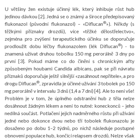
U většiny žen existuje účinný lék, který inhibuje růst hub
jedinou dávkou [2]. Jedná se o známý a široce předepisovaný
®
flukonazol (původní flukonazol) – «Diflucan
»). Někdy (s
těžkými příznaky drozdů), více «těžké dělostřelectvo»,
zejména pro zvýšení terapeutického účinku se doporučuje
®
prodloužit dobu léčby flukonazolem (lék Diflucan
) - to
znamená užívat druhou tobolku 150 mg perorálně 3 dny po
první [3]. Pokud máme co do činění s chronickým afty
způsobeným houbami Candida albicans, pak se při návratu
příznaků doporučuje ještě silnější «zasáhnout nepřítele», a pro
®
drogu Diflucan
, zpravidla je účinné užívání 3 tobolek po 150
mg perorálně v intervalu 3 dnů (1,4 a 7 dní) [4]. Ale to není vše!
Problém je v tom, že úplného odstranění hub z těla nelze
dosáhnout žádným lékem a není to nutné: koneckonců – jeho
nedílná součást. Potlačení jejich nadměrného růstu při užívání
jedné nebo dokonce dvou nebo tří tobolek flukonazolu je
dosaženo po dobu 1–2 týdnů, po nichž následuje postupné
obnovení populace hub, končící relapsem drozdů. Nelze však