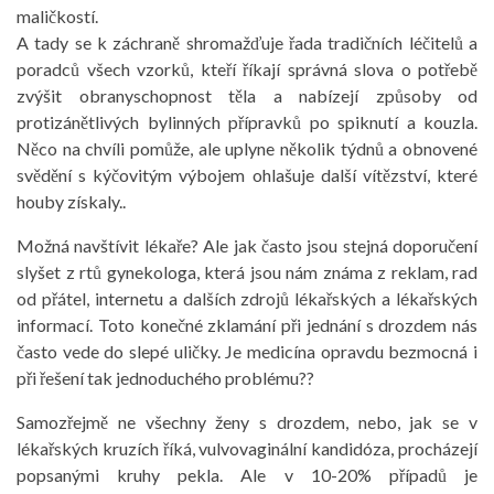
maličkostí.
A tady se k záchraně shromažďuje řada tradičních léčitelů a
poradců všech vzorků, kteří říkají správná slova o potřebě
zvýšit obranyschopnost těla a nabízejí způsoby od
protizánětlivých bylinných přípravků po spiknutí a kouzla.
Něco na chvíli pomůže, ale uplyne několik týdnů a obnovené
svědění s kýčovitým výbojem ohlašuje další vítězství, které
houby získaly..
Možná navštívit lékaře? Ale jak často jsou stejná doporučení
slyšet z rtů gynekologa, která jsou nám známa z reklam, rad
od přátel, internetu a dalších zdrojů lékařských a lékařských
informací. Toto konečné zklamání při jednání s drozdem nás
často vede do slepé uličky. Je medicína opravdu bezmocná i
při řešení tak jednoduchého problému??
Samozřejmě ne všechny ženy s drozdem, nebo, jak se v
lékařských kruzích říká, vulvovaginální kandidóza, procházejí
popsanými kruhy pekla. Ale v 10-20% případů je