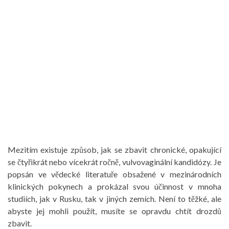
Mezitím existuje způsob, jak se zbavit chronické, opakující
se čtyřikrát nebo vícekrát ročně, vulvovaginální kandidózy. Je
popsán ve vědecké literatuře obsažené v mezinárodních
klinických pokynech a prokázal svou účinnost v mnoha
studiích, jak v Rusku, tak v jiných zemích. Není to těžké, ale
abyste jej mohli použít, musíte se opravdu chtít drozdů
zbavit.