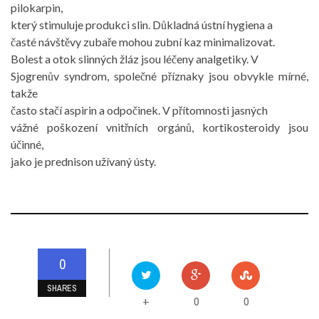
pilokarpin,
který stimuluje produkci slin. Důkladná ústní hygiena a
časté návštěvy zubaře mohou zubní kaz minimalizovat.
Bolest a otok slinných žláz jsou léčeny analgetiky. V
Sjogrenův syndrom, společné příznaky jsou obvykle mírné,
takže
často stačí aspirin a odpočinek. V přítomnosti jasných
vážné poškození vnitřních orgánů, kortikosteroidy jsou
účinné,
jako je prednison užívaný ústy.
0
SHARES
0
0
+