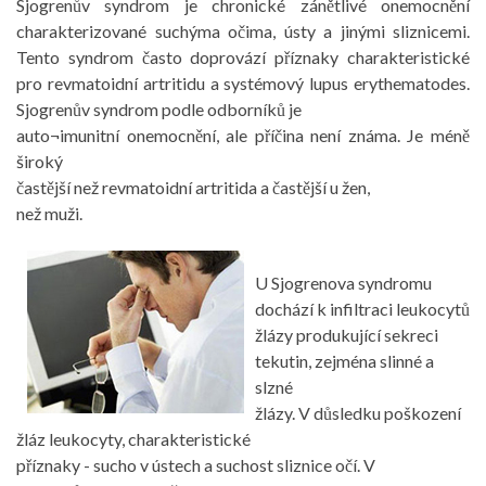
Sjogrenův syndrom je chronické zánětlivé onemocnění
charakterizované suchýma očima, ústy a jinými sliznicemi.
Tento syndrom často doprovází příznaky charakteristické
pro revmatoidní artritidu a systémový lupus erythematodes.
Sjogrenův syndrom podle odborníků je
auto¬imunitní onemocnění, ale příčina není známa. Je méně
široký
častější než revmatoidní artritida a častější u žen,
než muži.
U Sjogrenova syndromu
dochází k infiltraci leukocytů
žlázy produkující sekreci
tekutin, zejména slinné a
slzné
žlázy. V důsledku poškození
žláz leukocyty, charakteristické
příznaky - sucho v ústech a suchost sliznice očí. V