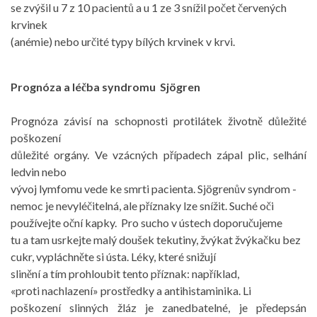
se zvýšil u 7 z 10 pacientů a u 1 ze 3 snížil počet červených
krvinek
(anémie) nebo určité typy bílých krvinek v krvi.
Prognóza a léčba syndromu Sjögren
Prognóza závisí na schopnosti protilátek životně důležité
poškození
důležité orgány. Ve vzácných případech zápal plic, selhání
ledvin nebo
vývoj lymfomu vede ke smrti pacienta. Sjögrenův syndrom -
nemoc je nevyléčitelná, ale příznaky lze snížit. Suché oči
používejte oční kapky. Pro sucho v ústech doporučujeme
tu a tam usrkejte malý doušek tekutiny, žvýkat žvýkačku bez
cukr, vypláchněte si ústa. Léky, které snižují
slinění a tím prohloubit tento příznak: například,
«proti nachlazení» prostředky a antihistaminika. Li
poškození slinných žláz je zanedbatelné, je předepsán