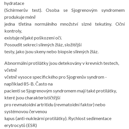
hydratace
(Schirmerův test). Osoba se Sjogrenovým syndromem
produkuje méně
jedna třetina normálního množství slzné tekutiny. Oční
kontroly,
existuje nějaké poškození očí.
Posoudit sekreci slinných žláz, složitější
testy, jako jsou skeny nebo biopsie slinných žláz.
Abnormální protilátky jsou detekovány v krevních testech,
včetně
včetně vysoce specifického pro Sjogrenův syndrom -
například 85-B. Často na
pacienti se Sjogrenovým syndromem mají také protilátky,
které jsou charakterističtější
pro revmatoidní artritidu (revmatoidní faktor) nebo
systémovou červenou
lupus (anti-nukleární protilátky). Rychlost sedimentace
erytrocytů (ESR)