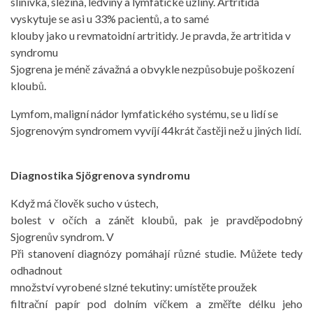
slinivka, slezina, ledviny a lymfatické uzliny. Artritida
vyskytuje se asi u 33% pacientů, a to samé
klouby jako u revmatoidní artritidy. Je pravda, že artritida v
syndromu
Sjogrena je méně závažná a obvykle nezpůsobuje poškození
kloubů.
Lymfom, maligní nádor lymfatického systému, se u lidí se
Sjogrenovým syndromem vyvíjí 44krát častěji než u jiných lidí.
Diagnostika Sjögrenova syndromu
Když má člověk sucho v ústech,
bolest v očích a zánět kloubů, pak je pravděpodobný
Sjogrenův syndrom. V
Při stanovení diagnózy pomáhají různé studie. Můžete tedy
odhadnout
množství vyrobené slzné tekutiny: umístěte proužek
filtrační papír pod dolním víčkem a změřte délku jeho