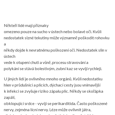
Někteří lidé mají příznaky
omezeno pouze na sucho v ústech nebo bolavé oči. Kvůli
nedostatek slzné tekutiny může významně poškodit rohovku
a
někdy dojde k nevratnému poškození očí. Nedostatek slin v
ústech
vede k otupení chuti a vůně, procesu stravování a
polykání se stává bolestivým, zubní kaz se vyvíjí rychleji.
U jiných lidí je ovlivněno mnoho orgánů. Kvůli nedostatku
hlen v průdušnici a plicích, dýchací cesty jsou vnímavější
k infekci se zvyšuje riziko zápalu plic. Někdy se skořápka
zapálí,
obklopující srdce - vyvíjí se perikarditida. Často poškozené
nervy, zejména lícní nervy. Léze může ovlivnit játra,