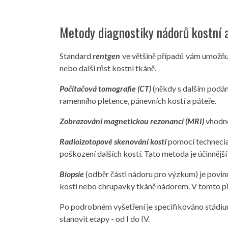
Metody diagnostiky nádorů kostní 
Standard
rentgen
ve většině případů vám umožňu
nebo další růst kostní tkáně.
Počítačová tomografie (CT)
(někdy s dalším podán
ramenního pletence, pánevních kostí a páteře.
Zobrazování magnetickou rezonancí (MRI)
vhodné
Radioizotopové skenování kostí
pomocí technecia 
poškození dalších kostí. Tato metoda je účinnější
Biopsie
(odběr části nádoru pro výzkum) je povin
kosti nebo chrupavky tkáně nádorem. V tomto pří
Po podrobném vyšetření je specifikováno stádium
stanovit etapy - od I do IV.