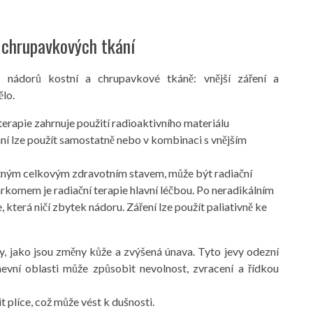
a chrupavkových tkání
u nádorů kostní a chrupavkové tkáně: vnější záření a
ělo.
erapie zahrnuje použití radioaktivního materiálu
ní lze použít samostatně nebo v kombinaci s vnějším
atným celkovým zdravotním stavem, může být radiační
rkomem je radiační terapie hlavní léčbou. Po neradikálním
 která ničí zbytek nádoru. Záření lze použít paliativně ke
y, jako jsou změny kůže a zvýšená únava. Tyto jevy odezní
evní oblasti může způsobit nevolnost, zvracení a řídkou
 plíce, což může vést k dušnosti.