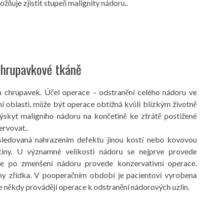
uje zjistit stupeň malignity nádoru..
chrupavkové tkáně
í a chrupavek. Účel operace – odstranění celého nádoru ve
í oblasti, může být operace obtížná kvůli blízkým životně
ýskyt maligního nádoru na končetině ke ztrátě postižené
ervovat..
ásledovaná nahrazením defektu jinou kostí nebo kovovou
iny. U významné velikosti nádoru se nejprve provede
se po zmenšení nádoru provede konzervativní operace.
ny zřídka. V pooperačním období je pacientovi vyrobena
se někdy provádějí operace k odstranění nádorových uzlin.