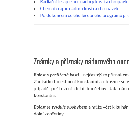
Radiační terapie pro nádory kostí a chrupavk
Chemoterapie nádorů kostí a chrupavek
Po dokončení celého léčebného programu pro
Známky a příznaky nádorového one
Bolest v postižené kosti
– nejčastějším příznakem
Zpočátku bolest není konstantní a obtěžuje se ví
případě poškození dolní končetiny. Jak nádo
konstantní..
Bolest se zvyšuje s pohybem
a může vést k kulhán
dolní končetiny.