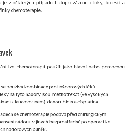
n je v některých případech doprovázeno otoky, bolestí a
účinky chemoterapie.
avek
nění lze chemoterapii použít jako hlavní nebo pomocnou
 se používá kombinace protinádorových léků.
léky na tyto nádory jsou: methotrexát (ve vysokých
aci s leucovorinem), doxorubicin a cisplatina.
padech se chemoterapie podává před chirurgickým
nšení nádoru, v jiných bezprostředně po operaci ke
cích nádorových buněk.