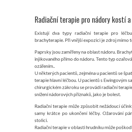
Radiační terapie pro nádory kostí 
Existují dva typy radiační terapie pro léčb
brachyterapie. Při vnější expozici je zdroj mimo t
Paprsky jsou zaměřeny na oblast nádoru. Brachyt
injikovaného přímo do nádoru. Tento typ ozařová
ozářením..
U některých pacientů, zejména u pacientů se šp
terapie hlavní léčbou. U pacientů s Ewingovým sa
chirurgickém zákroku se provádí radiační terapie,
snížení nádorových příznaků, jako je bolest.
Radiační terapie může způsobit nežádoucí účink
samy krátce po ukončení léčby. Ožarování pán
stolici.
Radiační terapie v oblasti hrudníku může poškodit