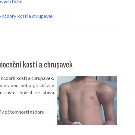
ových tkání
 nádory kostí a chrupavek
mocnění kostí a chrupavek
 nádorů kostí a chrupavek.
ce v noci nebo při chůzi v
r roste, bolest se stává
í v přítomnosti nádoru