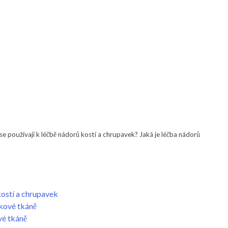
se používají k léčbě nádorů kostí a chrupavek? Jaká je léčba nádorů
ostí a chrupavek
kové tkáně
vé tkáně