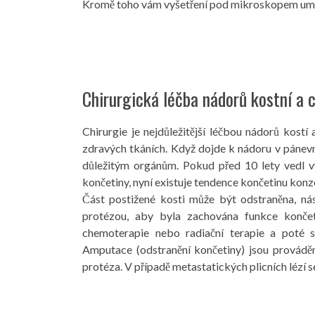
Kromě toho vám vyšetření pod mikroskopem umožň
Chirurgická léčba nádorů kostní a 
Chirurgie je nejdůležitější léčbou nádorů kost
zdravých tkáních. Když dojde k nádoru v pánevn
důležitým orgánům. Pokud před 10 lety vedl v
končetiny, nyní existuje tendence končetinu konz
Část postižené kosti může být odstraněna, n
protézou, aby byla zachována funkce končet
chemoterapie nebo radiační terapie a poté 
Amputace (odstranění končetiny) jsou provádě
protéza. V případě metastatických plicních lézí 