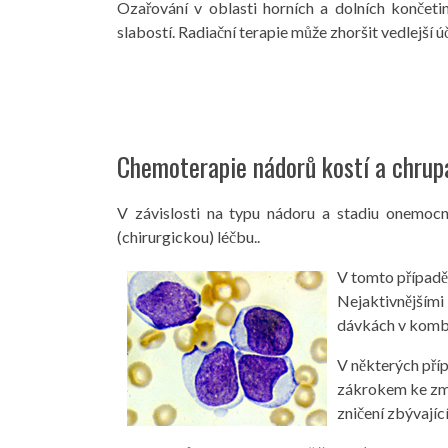
Ozařování v oblasti horních a dolních končeti
slabostí. Radiační terapie může zhoršit vedlejší 
Chemoterapie nádorů kostí a chrup
V závislosti na typu nádoru a stadiu onemoc
(chirurgickou) léčbu..
V tomto případě
Nejaktivnějšími 
dávkách v kombin
V některých pří
zákrokem ke zme
zničení zbývají