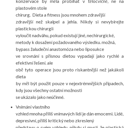
konzervace by měla probíhat v tělocvičně, ne na
plastovém stole
chirurg. Dieta a fitness jsou mnohem zdravější
zdravější než skalpel a jehla. Nikdy si nevybírejte
plastickou chirurgii
vyloučit nadváhu, pokud existují jiné, nechirurgické,
metody k dosažení požadovaného výsledku. možná,
bypass žaludeční anastomóza nebo liposukce
ve srovnání s přísnou dietou vypadají jako rychlé a
efektivní řešení. ale
obě tyto operace jsou proto riskantnější než jakákoli
dieta
by měl být použit pouze v nejextrémnějších případech,
kdy jsou všechny ostatní možnosti
se ukázalo jako neúčinné.
Vnímání vlastního
vzhled mnoha příliš vnímavých lidí je dán emocemi. Lidé,
depresivní, příliš kritický nebo zkreslený
představu o svém vzhledu, někdy si myslí, že plastická