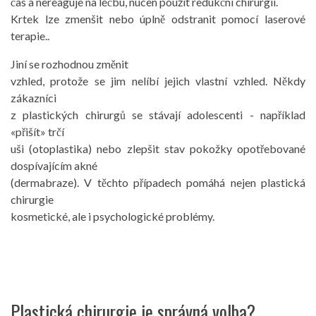
čas a nereaguje na léčbu, nucen použít redukční chirurgii.
Krtek lze zmenšit nebo úplně odstranit pomocí laserové
terapie..
Jiní se rozhodnou změnit
vzhled, protože se jim nelíbí jejich vlastní vzhled. Někdy
zákazníci
z plastických chirurgů se stávají adolescenti - například
«přišít» trčí
uši (otoplastika) nebo zlepšit stav pokožky opotřebované
dospívajícím akné
(dermabraze). V těchto případech pomáhá nejen plastická
chirurgie
kosmetické, ale i psychologické problémy.
Plastická chirurgie je správná volba?