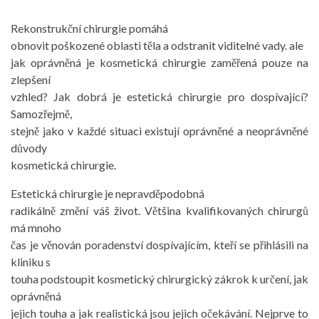
Rekonstrukční chirurgie pomáhá
obnovit poškozené oblasti těla a odstranit viditelné vady. ale
jak oprávněná je kosmetická chirurgie zaměřená pouze na
zlepšení
vzhled? Jak dobrá je estetická chirurgie pro dospívající?
Samozřejmě,
stejně jako v každé situaci existují oprávněné a neoprávněné
důvody
kosmetická chirurgie.
Estetická chirurgie je nepravděpodobná
radikálně změní váš život. Většina kvalifikovaných chirurgů
má mnoho
čas je věnován poradenství dospívajícím, kteří se přihlásili na
kliniku s
touha podstoupit kosmetický chirurgický zákrok k určení, jak
oprávněná
jejich touha a jak realistická jsou jejich očekávání. Nejprve to