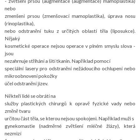
- zvětšení prsou (augmentace (augmentace) mamoplastika)
nebo
zmenšení prsou (zmenšovací mamoplastika), úprava nosu
(rinoplastika),
nebo odstranění tuku z určitých oblastí těla (liposukce).
Nějaký
kosmetické operace nejsou operace v plném smyslu slova -
jsou
nezahrnuje stříhání a šití tkanin. Například pomocí
speciální lasery pro odstranění nežádoucího ochlupení nebo
mikroobnovení pokožky
účel odstranění jizev.
Někteří lidé se obrátí na
služby plastických chirurgů k opravě fyzické vady nebo
změně tvaru
určitou část těla, se kterou nejsou spokojeni. Například muži s
gynekomastie (nadměrné zvětšení mléčné žlázy), která
nezmizí