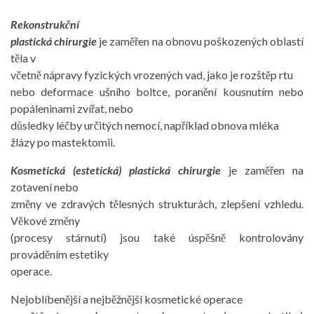
Rekonstrukční
plastická chirurgie
je zaměřen na obnovu poškozených oblastí
těla v
včetně nápravy fyzických vrozených vad, jako je rozštěp rtu
nebo deformace ušního boltce, poranění kousnutím nebo
popáleninami zvířat, nebo
důsledky léčby určitých nemocí, například obnova mléka
žlázy po mastektomii.
Kosmetická (estetická) plastická chirurgie
je zaměřen na
zotavení nebo
změny ve zdravých tělesných strukturách, zlepšení vzhledu.
Věkové změny
(procesy stárnutí) jsou také úspěšně kontrolovány
prováděním estetiky
operace.
Nejoblíbenější a nejběžnější kosmetické operace