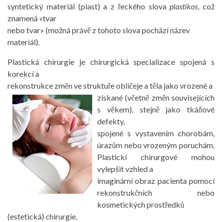
syntetický materiál (plast) a z řeckého slova
plastikos
, což
znamená «tvar
nebo tvar» (možná právě z tohoto slova pochází název
materiál).
Plastická chirurgie je chirurgická specializace spojená s
korekcí a
rekonstrukce změn ve struktuře obličeje a těla jako
vrozené a
získané (včetně změn souvisejících
s věkem), stejně jako tkáňové
defekty,
spojené s vystavením chorobám,
úrazům nebo vrozeným poruchám.
Plastickí chirurgové mohou
vylepšit vzhled a
imaginární obraz pacienta pomocí
rekonstrukčních nebo
kosmetických prostředků
(estetická) chirurgie.