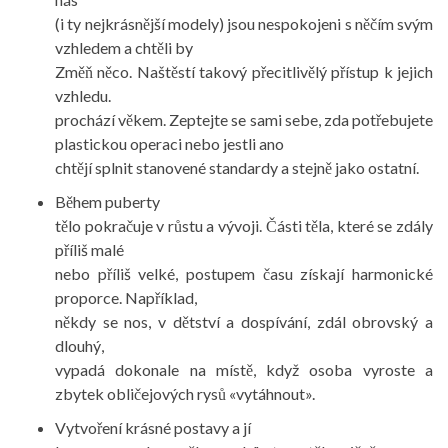
(i ty nejkrásnější modely) jsou nespokojeni s něčím svým
vzhledem a chtěli by
Změň něco. Naštěstí takový přecitlivělý přístup k jejich
vzhledu.
prochází věkem. Zeptejte se sami sebe, zda potřebujete
plastickou operaci nebo jestli ano
chtějí splnit stanovené standardy a stejně jako ostatní.
Během puberty
tělo pokračuje v růstu a vývoji. Části těla, které se zdály
příliš malé
nebo příliš velké, postupem času získají harmonické
proporce. Například,
někdy se nos, v dětství a dospívání, zdál obrovský a
dlouhý,
vypadá dokonale na místě, když osoba vyroste a
zbytek obličejových rysů «vytáhnout».
Vytvoření krásné postavy a jí