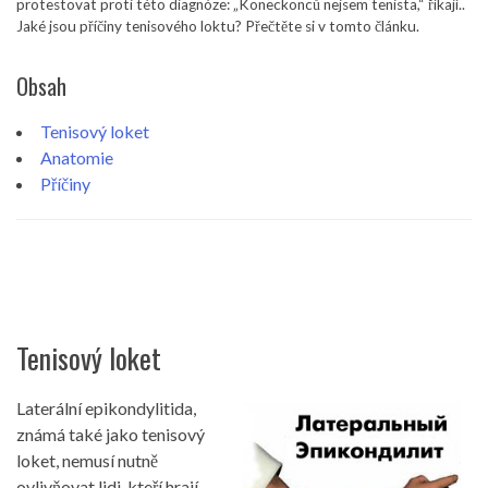
protestovat proti této diagnóze: „Koneckonců nejsem tenista,“ říkají..
Jaké jsou příčiny tenisového loktu? Přečtěte si v tomto článku.
Obsah
Tenisový loket
Anatomie
Příčiny
Tenisový loket
Laterální epikondylitida,
známá také jako tenisový
loket, nemusí nutně
ovlivňovat lidi, kteří hrají