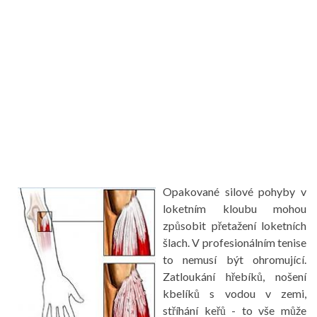
Opakované silové pohyby v
loketním kloubu mohou
způsobit přetažení loketních
šlach. V profesionálním tenise
to nemusí být ohromující.
Zatloukání hřebíků, nošení
kbelíků s vodou v zemi,
stříhání keřů - to vše může