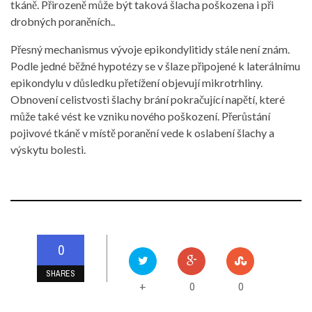
tkáně. Přirozeně může být taková šlacha poškozena i při
drobných poraněních..
Přesný mechanismus vývoje epikondylitidy stále není znám.
Podle jedné běžné hypotézy se v šlaze připojené k laterálnímu
epikondylu v důsledku přetížení objevují mikrotrhliny.
Obnovení celistvosti šlachy brání pokračující napětí, které
může také vést ke vzniku nového poškození. Přerůstání
pojivové tkáně v místě poranění vede k oslabení šlachy a
výskytu bolesti.
0
SHARES
0
0
+