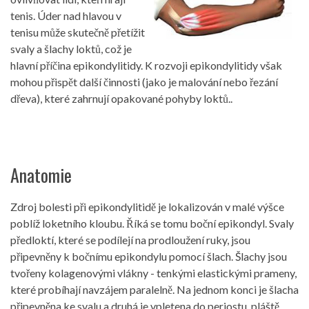
tenis. Úder nad hlavou v
tenisu může skutečně přetížit
svaly a šlachy loktů, což je
hlavní příčina epikondylitidy. K rozvoji epikondylitidy však
mohou přispět další činnosti (jako je malování nebo řezání
dřeva), které zahrnují opakované pohyby loktů..
Anatomie
Zdroj bolesti při epikondylitidě je lokalizován v malé výšce
poblíž loketního kloubu. Říká se tomu boční epikondyl. Svaly
předloktí, které se podílejí na prodloužení ruky, jsou
připevněny k bočnímu epikondylu pomocí šlach. Šlachy jsou
tvořeny kolagenovými vlákny - tenkými elastickými prameny,
které probíhají navzájem paralelně. Na jednom konci je šlacha
připevněna ke svalu a druhá je vpletena do periostu, pláště,