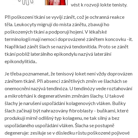
vést k rozvoji lokte tenisty.
Při poškození tkání se vyvíjí zánět, což je ochranná reakce
těla. Leukocyty migrují do místa zánětu, zbavují ho
poškozených tkání a podporují hojení. V lékařské
terminologii mají nemoci doprovázené zánětem koncovku -it.
Například zánět šlach se nazývá tendonitida. Proto se zánět
tkání poblíž laterálního epikondylu nazývá laterální
epikondylitida..
Je třeba poznamenat, že tenisový loket není vždy doprovázen
zánětem tkáně. Při absenci zánětlivých změn ve šlachách se
onemocnění nazývá tendinóza. U tendinózy vede roztahování
a mikrotrhání k degenerativním změnám šlachy. U takové
šlachy je narušení uspořádání kolagenových vláken. Buňky
šlach začínají být nahrazovány fibroblasty - buňkami, které
produkují mírně odlišný typ kolagenu, ne tak silný a bez
uspořádaného uspořádání vláken. Šlacha se postupně
degeneruje: zesiluje se v důsledku růstu poškozené pojivové