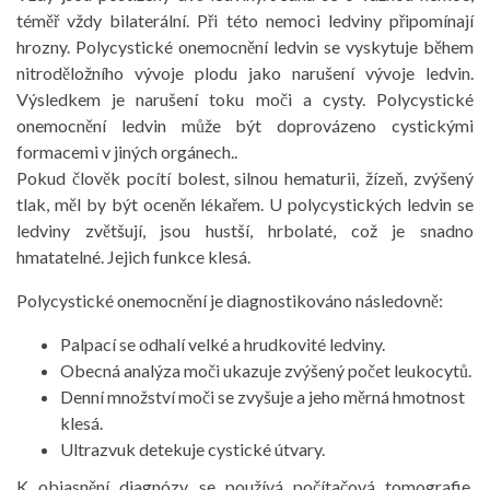
téměř vždy bilaterální. Při této nemoci ledviny připomínají
hrozny. Polycystické onemocnění ledvin se vyskytuje během
nitroděložního vývoje plodu jako narušení vývoje ledvin.
Výsledkem je narušení toku moči a cysty. Polycystické
onemocnění ledvin může být doprovázeno cystickými
formacemi v jiných orgánech..
Pokud člověk pocítí bolest, silnou hematurii, žízeň, zvýšený
tlak, měl by být oceněn lékařem. U polycystických ledvin se
ledviny zvětšují, jsou hustší, hrbolaté, což je snadno
hmatatelné. Jejich funkce klesá.
Polycystické onemocnění je diagnostikováno následovně:
Palpací se odhalí velké a hrudkovité ledviny.
Obecná analýza moči ukazuje zvýšený počet leukocytů.
Denní množství moči se zvyšuje a jeho měrná hmotnost
klesá.
Ultrazvuk detekuje cystické útvary.
K objasnění diagnózy se používá počítačová tomografie,