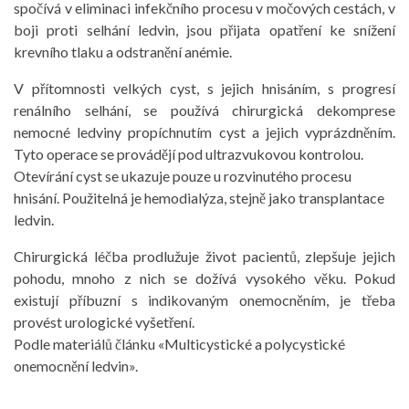
spočívá v eliminaci infekčního procesu v močových cestách, v
boji proti selhání ledvin, jsou přijata opatření ke snížení
krevního tlaku a odstranění anémie.
V přítomnosti velkých cyst, s jejich hnisáním, s progresí
renálního selhání, se používá chirurgická dekomprese
nemocné ledviny propíchnutím cyst a jejich vyprázdněním.
Tyto operace se provádějí pod ultrazvukovou kontrolou.
Otevírání cyst se ukazuje pouze u rozvinutého procesu
hnisání. Použitelná je hemodialýza, stejně jako transplantace
ledvin.
Chirurgická léčba prodlužuje život pacientů, zlepšuje jejich
pohodu, mnoho z nich se dožívá vysokého věku. Pokud
existují příbuzní s indikovaným onemocněním, je třeba
provést urologické vyšetření.
Podle materiálů článku «Multicystické a polycystické
onemocnění ledvin».