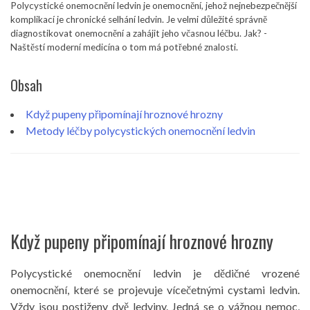
Polycystické onemocnění ledvin je onemocnění, jehož nejnebezpečnější
komplikací je chronické selhání ledvin. Je velmi důležité správně
diagnostikovat onemocnění a zahájit jeho včasnou léčbu. Jak? -
Naštěstí moderní medicína o tom má potřebné znalosti.
Obsah
Když pupeny připomínají hroznové hrozny
Metody léčby polycystických onemocnění ledvin
Když pupeny připomínají hroznové hrozny
Polycystické onemocnění ledvin je dědičné vrozené
onemocnění, které se projevuje vícečetnými cystami ledvin.
Vždy jsou postiženy dvě ledviny. Jedná se o vážnou nemoc,