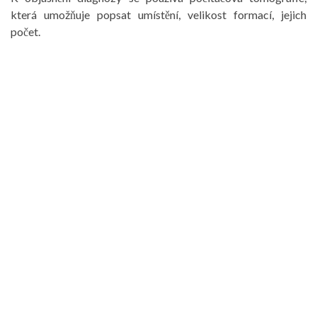
která umožňuje popsat umístění, velikost formací, jejich
počet.