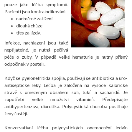
pouze jako léčba symptomů.
Pacienti jsou kontraindikováni:
nadměrné zatížení,
dlouhá chůze,
třes za jízdy.
Infekce, nachlazení jsou také
nepřijatelné, je nutná pečlivá
péče o zuby. V případě velké hematurie je nutný přísný
odpočinek v posteli..
Když se pyelonefritida spojila, používají se antibiotika a uro-
antiseptické léky. Léčba je založena na vysoce kalorické
stravě s omezeným obsahem solí, tuků a sacharidů. Je
zapotřebí velké množství vitamínů. Předepisujte
antihypertenziva, diuretika. Polycystická choroba postihuje
ženy častěji.
Konzervativní léčba polycystických onemocnění ledvin