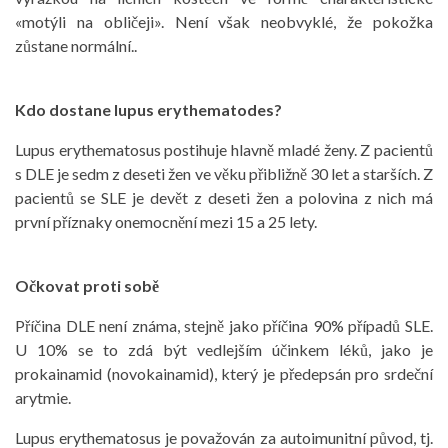
«motýli na obličeji». Není však neobvyklé, že pokožka
zůstane normální..
Kdo dostane lupus erythematodes?
Lupus erythematosus postihuje hlavně mladé ženy. Z pacientů
s DLE je sedm z deseti žen ve věku přibližně 30 let a starších. Z
pacientů se SLE je devět z deseti žen a polovina z nich má
první příznaky onemocnění mezi 15 a 25 lety.
Očkovat proti sobě
Příčina DLE není známa, stejně jako příčina 90% případů SLE.
U 10% se to zdá být vedlejším účinkem léků, jako je
prokainamid (novokainamid), který je předepsán pro srdeční
arytmie.
Lupus erythematosus je považován za autoimunitní původ, tj.