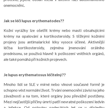
onemocnění..
Jak se léčí lupus erythematodes??
Kožní vyrážky lze ošetřit krémy nebo masti obsahujícími
krémy na opalování a kortikosteroidy. S těžkými kožními
projevy jsou antimalarické léky vysoce účinné. Aktivnější
léčba kortikosteroidy, zejména jmenování orálního
prednisonu, se používá hlavně k poškození vnitřních orgánů,
ale také pomáhá při kožních projevech.
Je lupus erythematosus léčitelný??
Mnoho lidí se SLE v mírné nebo vlnové současné formě je
schopno vést normální život. Trvání onemocnění závisí na jeho
závažnosti a na tom, které orgány jsou převážně postiženy.
Mezi nejčastější příčiny úmrtí patří nevratné poškození ledvin
a infekce. Od poloviny padesátých let se v důsledku