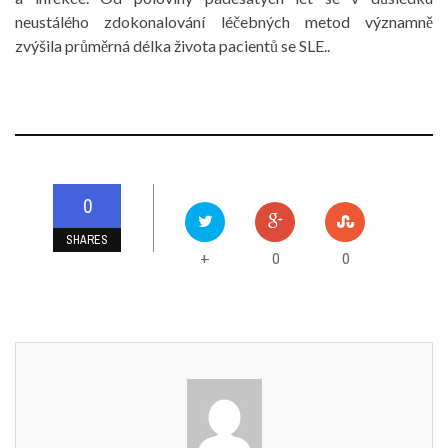
neustálého zdokonalování léčebných metod významně
zvýšila průměrná délka života pacientů se SLE..
0
SHARES
0
0
+