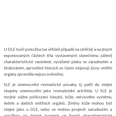
U DLE tvoří pokožka (ve většině případů na obličeji a na jiných
exponovaných částech těla vystavených slunečnímu záření)
charakteristické zaoblené, vyvýšené plaky se zarudnutím a
škálováním, uprostřed kterých se často objevují jizvy; vnitřní
orgány zpravidla nejsou ovlivněny.
SLE je onemocnění revmatické povahy, tj. patří do stejné
skupiny onemocnění jako revmatoidní artritida. U SLE je
možné vážné poškození kloubů, kůže, nervového systému,
ledvin a dalších vnitřních orgánů. Změny kůže mohou být
stejné jako u DLE, nebo se mohou projevit zarudnutím a
vyrážkou na lícních kostech ve formě charakteristické