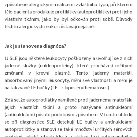
způsobené alergickými reakcemi zvláštního typu, při kterém
tělo pacienta produkuje protilátky (autoprotilátky) proti jeho
vlastním tkáním, jako by byl očkován proti sobě. Důvody
těchto alergických reakcí zůstávají nejasné..
Jak je stanovena diagnóza?
U SLE jsou některé leukocyty poškozeny a uvolňují se z nich
jaderné složky (nukleoproteiny), které procházejí určitými
změnami v krevní plazmě. Tento jaderný materiál,
absorbovaný jinými leukocyty, mění své vlastnosti a mění je
na takzvané LE buňky (LE - z lupus erythematosus).
Zdá se, že autoprotilátky namířené proti jadernému materiálu
jejich vlastních tkání a proto nazývané antinukleární
(antinukleární) působí podobným způsobem. V tomto ohledu
se při diagnostice SLE detekují LE buňky a antinukleární
autoprotilátky a stanoví se také množství určitých sérových
proteinů, jejichž obsah klesá v aktivní fázi autoimunitního