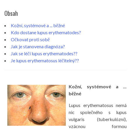
Obsah
Kožní, systémové a ... běžné
Kdo dostane lupus erythematodes?
Očkovat proti sobě
Jak je stanovena diagnóza?
Jak se léčí lupus erythematodes??
Je lupus erythematosus léčitelný??
Kožní, systémové a ...
běžné
Lupus erythematosus nemá
nic společného s lupus
vulgaris (tuberkulózní),
vzácnou formou