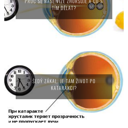
PROČ SE NAŠE VIZE ZHORŠUJE A CO S
TÍM DĚLAT?
ŠEDÝ ZÁKAL. JE TAM ŽIVOT PO
KATARAKCI?