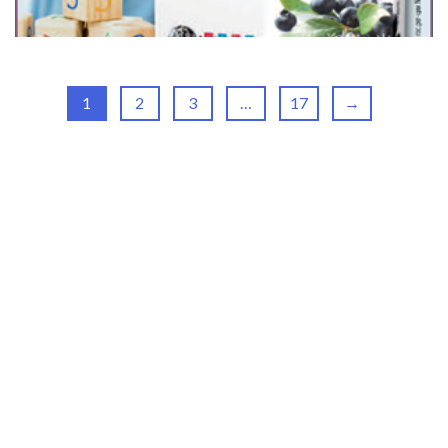
1
2
3
…
17
→