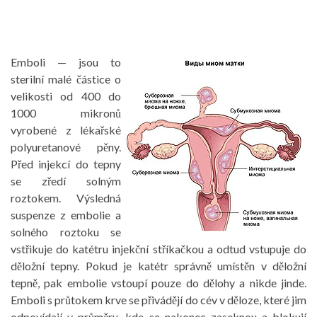
Emboli — jsou to
sterilní malé částice o
velikosti od 400 do
1000 mikronů
vyrobené z lékařské
polyuretanové pěny.
Před injekcí do tepny
se zředí solným
roztokem. Výsledná
suspenze z embolie a
solného roztoku se
vstřikuje do katétru injekční stříkačkou a odtud vstupuje do
děložní tepny. Pokud je katétr správně umístěn v děložní
tepně, pak embolie vstoupí pouze do dělohy a nikde jinde.
Emboli s průtokem krve se přivádějí do cév v děloze, které jim
odpovídají v průměru, kde se nakonec zaseknou a blokují