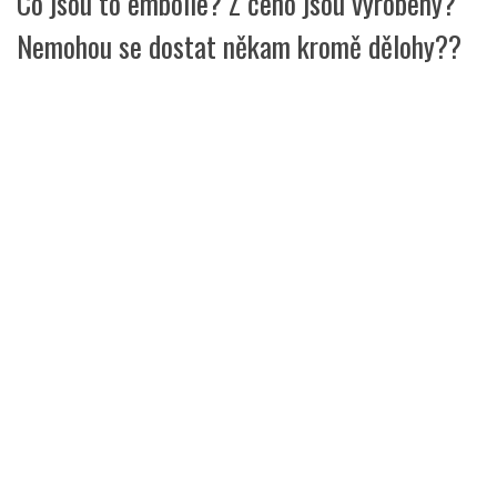
Co jsou to embolie? Z čeho jsou vyrobeny?
Nemohou se dostat někam kromě dělohy??