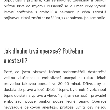
průtok krve do myomu. Následně se v lumen cévy vytvoří
krevní sraženina s embolií a nakonec je céva zarostlá
pojivovou tkání, změní se na šňůru, s «zabaleno» jsou embolie.
Jak dlouho trvá operace? Potřebuji
anestezii?
Poté, co jsem obrazně řečeno nashromáždil dostatečně
velkou zkušenost s embolizací «nacpal si ruku», lékaři
provedou takovou operaci ve 30–40 minut. Dříve, aby se
dostala do pravé a levé děložní tepny, bylo nutné vpíchnout
tepnu do stehna vpravo a vlevo. Nyní jsme se naučili provádět
embolizaci pouze punkcí pouze jedné tepny. Operace
nevyžaduje celkovou anestezii, protože uvnitř cév nejsou