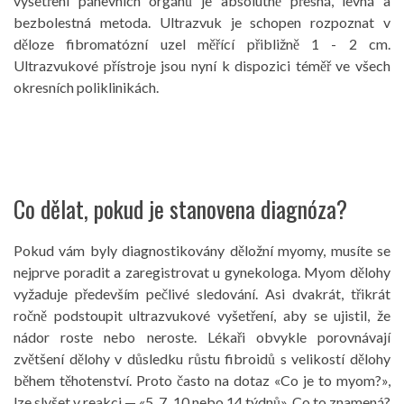
vyšetření pánevních orgánů je absolutně přesná, levná a
bezbolestná metoda. Ultrazvuk je schopen rozpoznat v
děloze fibromatózní uzel měřící přibližně 1 - 2 cm.
Ultrazvukové přístroje jsou nyní k dispozici téměř ve všech
okresních poliklinikách.
Co dělat, pokud je stanovena diagnóza?
Pokud vám byly diagnostikovány děložní myomy, musíte se
nejprve poradit a zaregistrovat u gynekologa. Myom dělohy
vyžaduje především pečlivé sledování. Asi dvakrát, třikrát
ročně podstoupit ultrazvukové vyšetření, aby se ujistil, že
nádor roste nebo neroste. Lékaři obvykle porovnávají
zvětšení dělohy v důsledku růstu fibroidů s velikostí dělohy
během těhotenství. Proto často na dotaz «Co je to myom?»,
lze slyšet v reakci — «5, 7, 10 nebo 14 týdnů». Co to znamená?