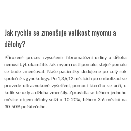
Jak rychle se zmenšuje velikost myomu a
dělohy?
Přirozeně, proces «vysušení» fibromatózní uzliny a děloha
nemusí být okamžité. Jak myom rostl pomalu, stejně pomalu
se bude zmenšovat. Naše pacientky sledujeme po celý rok
společně s gynekology. Po 1,3,6,12 měsících po embolizaci se
provede ultrazvukové vyšetření, pomocí kterého se určí, o
kolik se uzly a děloha zmenšily. Zpravidla se během jednoho
měsíce objem dělohy sníží o 10-20%, během 3-6 měsíců na
30-50% počátečního.