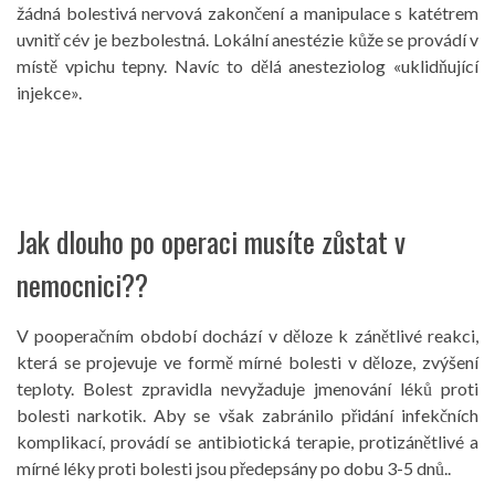
žádná bolestivá nervová zakončení a manipulace s katétrem
uvnitř cév je bezbolestná. Lokální anestézie kůže se provádí v
místě vpichu tepny. Navíc to dělá anesteziolog «uklidňující
injekce».
Jak dlouho po operaci musíte zůstat v
nemocnici??
V pooperačním období dochází v děloze k zánětlivé reakci,
která se projevuje ve formě mírné bolesti v děloze, zvýšení
teploty. Bolest zpravidla nevyžaduje jmenování léků proti
bolesti narkotik. Aby se však zabránilo přidání infekčních
komplikací, provádí se antibiotická terapie, protizánětlivé a
mírné léky proti bolesti jsou předepsány po dobu 3-5 dnů..