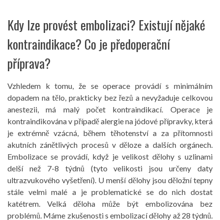
Kdy lze provést embolizaci? Existují nějaké
kontraindikace? Co je předoperační
příprava?
Vzhledem k tomu, že se operace provádí s minimálním
dopadem na tělo, prakticky bez řezů a nevyžaduje celkovou
anestezii, má malý počet kontraindikací. Operace je
kontraindikována v případě alergie na jódové přípravky, která
je extrémně vzácná, během těhotenství a za přítomnosti
akutních zánětlivých procesů v děloze a dalších orgánech.
Embolizace se provádí, když je velikost dělohy s uzlinami
delší než 7-8 týdnů (tyto velikosti jsou určeny daty
ultrazvukového vyšetření). U menší dělohy jsou děložní tepny
stále velmi malé a je problematické se do nich dostat
katétrem. Velká děloha může být embolizována bez
problémů. Máme zkušenosti s embolizací dělohy až 28 týdnů.