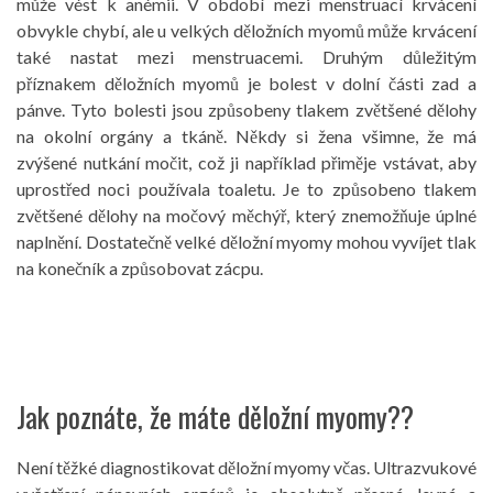
může vést k anémii. V období mezi menstruací krvácení
obvykle chybí, ale u velkých děložních myomů může krvácení
také nastat mezi menstruacemi. Druhým důležitým
příznakem děložních myomů je bolest v dolní části zad a
pánve. Tyto bolesti jsou způsobeny tlakem zvětšené dělohy
na okolní orgány a tkáně. Někdy si žena všimne, že má
zvýšené nutkání močit, což ji například přiměje vstávat, aby
uprostřed noci používala toaletu. Je to způsobeno tlakem
zvětšené dělohy na močový měchýř, který znemožňuje úplné
naplnění. Dostatečně velké děložní myomy mohou vyvíjet tlak
na konečník a způsobovat zácpu.
Jak poznáte, že máte děložní myomy??
Není těžké diagnostikovat děložní myomy včas. Ultrazvukové