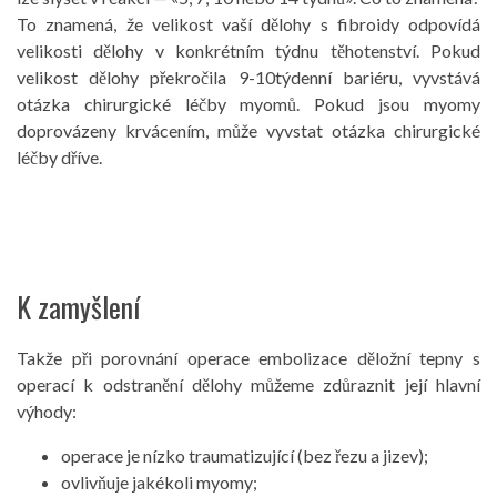
To znamená, že velikost vaší dělohy s fibroidy odpovídá
velikosti dělohy v konkrétním týdnu těhotenství. Pokud
velikost dělohy překročila 9-10týdenní bariéru, vyvstává
otázka chirurgické léčby myomů. Pokud jsou myomy
doprovázeny krvácením, může vyvstat otázka chirurgické
léčby dříve.
K zamyšlení
Takže při porovnání operace embolizace děložní tepny s
operací k odstranění dělohy můžeme zdůraznit její hlavní
výhody:
operace je nízko traumatizující (bez řezu a jizev);
ovlivňuje jakékoli myomy;