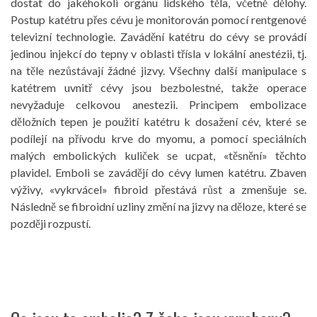
dostat do jakéhokoli orgánu lidského těla, včetně dělohy.
Postup katétru přes cévu je monitorován pomocí rentgenové
televizní technologie. Zavádění katétru do cévy se provádí
jedinou injekcí do tepny v oblasti třísla v lokální anestézii, tj.
na těle nezůstávají žádné jizvy. Všechny další manipulace s
katétrem uvnitř cévy jsou bezbolestné, takže operace
nevyžaduje celkovou anestezii. Principem embolizace
děložních tepen je použití katétru k dosažení cév, které se
podílejí na přívodu krve do myomu, a pomocí speciálních
malých embolických kuliček se ucpat, «těsnění» těchto
plavidel. Emboli se zavádějí do cévy lumen katétru. Zbaven
výživy, «vykrvácel» fibroid přestává růst a zmenšuje se.
Následně se fibroidní uzliny změní na jizvy na děloze, které se
později rozpustí.