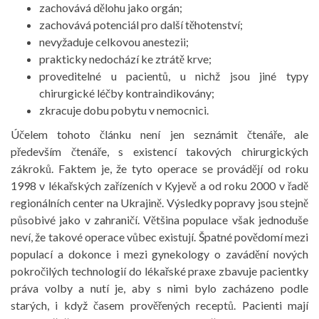
zachovává dělohu jako orgán;
zachovává potenciál pro další těhotenství;
nevyžaduje celkovou anestezii;
prakticky nedochází ke ztrátě krve;
proveditelné u pacientů, u nichž jsou jiné typy
chirurgické léčby kontraindikovány;
zkracuje dobu pobytu v nemocnici.
Účelem tohoto článku není jen seznámit čtenáře, ale
především čtenáře, s existencí takových chirurgických
zákroků. Faktem je, že tyto operace se provádějí od roku
1998 v lékařských zařízeních v Kyjevě a od roku 2000 v řadě
regionálních center na Ukrajině. Výsledky popravy jsou stejně
působivé jako v zahraničí. Většina populace však jednoduše
neví, že takové operace vůbec existují. Špatné povědomí mezi
populací a dokonce i mezi gynekology o zavádění nových
pokročilých technologií do lékařské praxe zbavuje pacientky
práva volby a nutí je, aby s nimi bylo zacházeno podle
starých, i když časem prověřených receptů. Pacienti mají