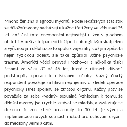
Mnoho žen zná diagnózu myomů. Podle lékařských statistik
se děložní myomy nacházejí u každé třetí ženy ve věku nad 35
let, což činí toto onemocnění nejčastější u žen v plodném
období. A nešťastní pacienti leží pod chirurgickým skalpelem
a vyříznou jim dělohu, často spolu s vaječníky, což jim způsobí
nejen fyzickou bolest, ale také způsobí vážné psychické
trauma. Američtí vědci provedli rozhovor s několika tisíci
ženami ve věku 30 až 45 let, které z různých důvodů
podstoupily operaci k odstranění dělohy. Každý čtvrtý
respondent považuje za hlavní nepříjemný důsledek operace
psychický stres spojený se ztrátou orgánu. Každý pátý se
považuje za sebe «vadný» sexuálně. Vzhledem k tomu, že
děložní myomy jsou rychle «stávat se mladší», a vyskytuje se
dokonce iu žen, které nenarodily do 30 let, je vývoj a
implementace nových šetřících metod pro uchování orgánů
do medicíny velmi akutní.