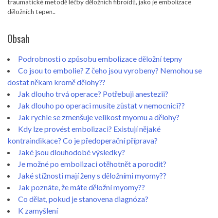
traumatické metodě léčby děložních fibroidů, jako je embolizace
děložních tepen..
Obsah
Podrobnosti o způsobu embolizace děložní tepny
Co jsou to embolie? Z čeho jsou vyrobeny? Nemohou se
dostat někam kromě dělohy??
Jak dlouho trvá operace? Potřebuji anestezii?
Jak dlouho po operaci musíte zůstat v nemocnici??
Jak rychle se zmenšuje velikost myomu a dělohy?
Kdy lze provést embolizaci? Existují nějaké
kontraindikace? Co je předoperační příprava?
Jaké jsou dlouhodobé výsledky?
Je možné po embolizaci otěhotnět a porodit?
Jaké stížnosti mají ženy s děložními myomy??
Jak poznáte, že máte děložní myomy??
Co dělat, pokud je stanovena diagnóza?
K zamyšlení