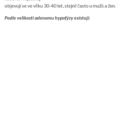
objevují se ve věku 30-40 let, stejně často u mužů a žen.
Podle velikosti adenomu hypofýzy existují: