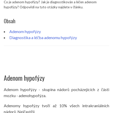
Co je adenom hypofýzy? Jak je diagnostikován a léčen adenom
hypofýzy? Odpovědi na tyto otázky najdete v článku.
Obsah
Adenom hypofýzy
Diagnostika a léčba adenomu hypofýzy
Adenom hypofýzy
Adenom hypofýzy - skupina nádorů pocházejících z části
mozku - adenohypofýza.
Adenomy hypofýzy tvoří až 10% všech intrakraniálních
nádorů. Nejčastěji