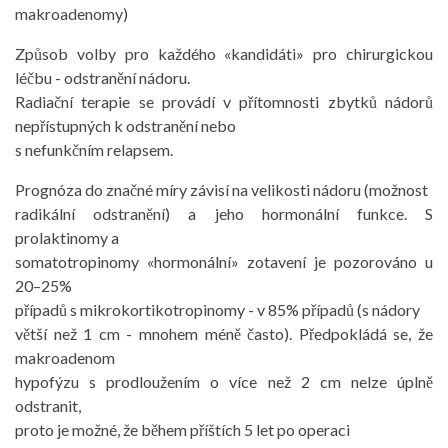
makroadenomy)
Způsob volby pro každého «kandidáti» pro chirurgickou
léčbu - odstranění nádoru.
Radiační terapie se provádí v přítomnosti zbytků nádorů
nepřístupných k odstranění nebo
s nefunkčním relapsem.
Prognóza do značné míry závisí na velikosti nádoru (možnost
radikální odstranění) a jeho hormonální funkce. S
prolaktinomy a
somatotropinomy «hormonální» zotavení je pozorováno u
20–25%
případů s mikrokortikotropinomy - v 85% případů (s nádory
větší než 1 cm - mnohem méně často). Předpokládá se, že
makroadenom
hypofýzu s prodloužením o více než 2 cm nelze úplně
odstranit,
proto je možné, že během příštích 5 let po operaci