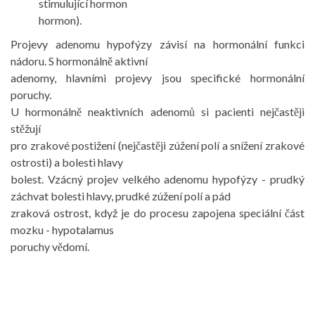
stimulující hormon
hormon).
Projevy adenomu hypofýzy závisí na hormonální funkci
nádoru. S hormonálně aktivní
adenomy, hlavními projevy jsou specifické hormonální
poruchy.
U hormonálně neaktivních adenomů si pacienti nejčastěji
stěžují
pro zrakové postižení (nejčastěji zúžení polí a snížení zrakové
ostrosti) a bolesti hlavy
bolest. Vzácný projev velkého adenomu hypofýzy - prudký
záchvat bolesti hlavy, prudké zúžení polí a pád
zraková ostrost, když je do procesu zapojena speciální část
mozku - hypotalamus
poruchy vědomí.