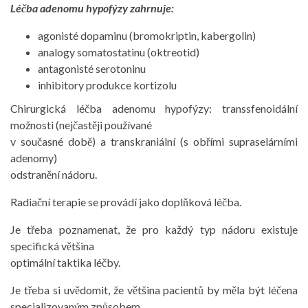
Léčba adenomu hypofýzy zahrnuje:
agonisté dopaminu (bromokriptin, kabergolin)
analogy somatostatinu (oktreotid)
antagonisté serotoninu
inhibitory produkce kortizolu
Chirurgická léčba adenomu hypofýzy: transsfenoidální
možnosti (nejčastěji používané
v současné době) a transkraniální (s obřími supraselárními
adenomy)
odstranění nádoru.
Radiační terapie se provádí jako doplňková léčba.
Je třeba poznamenat, že pro každý typ nádoru existuje
specifická většina
optimální taktika léčby.
Je třeba si uvědomit, že většina pacientů by měla být léčena
specializovaným způsobem