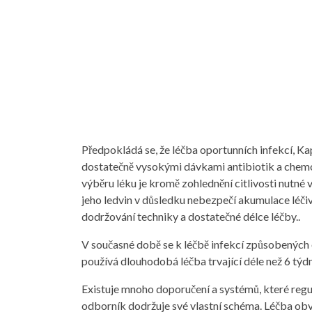
Předpokládá se, že léčba oportunních infekcí, K
dostatečně vysokými dávkami antibiotik a chemo
výběru léku je kromě zohlednění citlivosti nutné 
jeho ledvin v důsledku nebezpečí akumulace léčiva
dodržování techniky a dostatečné délce léčby..
V současné době se k léčbě infekcí způsobený
používá dlouhodobá léčba trvající déle než 6 týdn
Existuje mnoho doporučení a systémů, které regu
odborník dodržuje své vlastní schéma. Léčba ob