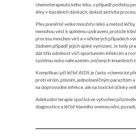
chemoterapeutického léku, v případě potřeby po
léky v bazálních dávkách, dokud aktivita procesu
Přes poměrně velké množství léků a metod léčby A
nemohou vést k úplnému uzdravení, protože klin
procesu množení virů a v některých případech vý
žádném případě jejich úplné vymizení. Je tedy 
dát tělu odolnost vůči oportunním infekcím a ro
systému nebo nahrazením zničených imunitních b
Komplikací při léčbě AIDS je často «chemické př
proti virům, plísním, jednobuněčným parazitům
na doprovodné infekce, ale na toxické účinky vel
Adekvátní terapie spočívá ve vytvoření příznivé
diagnostice a léčbě hlavního onemocnění, pozadí