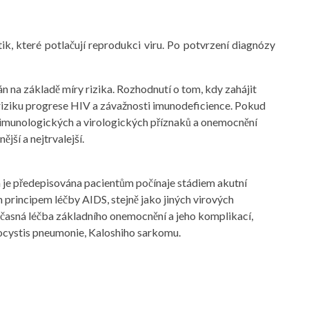
ik, které potlačují reprodukci viru. Po potvrzení diagnózy
án na základě míry rizika. Rozhodnutí o tom, kdy zahájit
 riziku progrese HIV a závažnosti imunodeficience. Pokud
 imunologických a virologických příznaků a onemocnění
ější a nejtrvalejší.
a je předepisována pacientům počínaje stádiem akutní
 principem léčby AIDS, stejně jako jiných virových
včasná léčba základního onemocnění a jeho komplikací,
cystis pneumonie, Kaloshiho sarkomu.