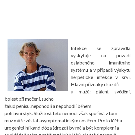
Infekce se zpravidla
vyskytuje na pozadí
oslabeného imunitního
systému a v případě výskytu
herpetické infekce v krvi.
Hlavní příznaky drozdů
u mužů: pálení, svědění,
bolest při močení, sucho
žalud penisu, nepohodlí a nepohodlí během
pohlavní styk. Složitost této nemoci však spočívá v tom
muž může zůstat asymptomatickým nosičem. Proto léčba
urogenitální kandidóza (drozd) by měla být komplexní a
se skládají nejen z antifungálních léků, ale také zahrnují