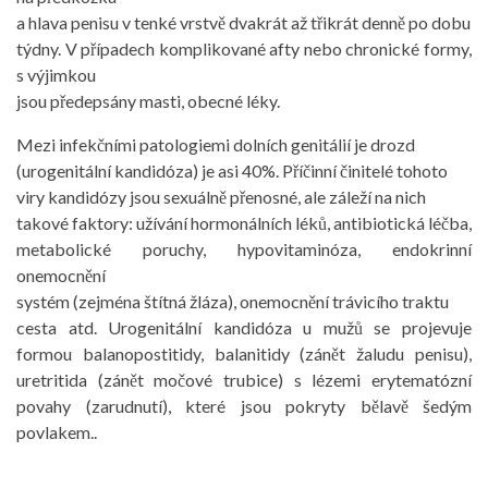
a hlava penisu v tenké vrstvě dvakrát až třikrát denně po dobu
týdny. V případech komplikované afty nebo chronické formy,
s výjimkou
jsou předepsány masti, obecné léky.
Mezi infekčními patologiemi dolních genitálií je drozd
(urogenitální kandidóza) je asi 40%. Příčinní činitelé tohoto
viry kandidózy jsou sexuálně přenosné, ale záleží na nich
takové faktory: užívání hormonálních léků, antibiotická léčba,
metabolické poruchy, hypovitaminóza, endokrinní
onemocnění
systém (zejména štítná žláza), onemocnění trávicího traktu
cesta atd. Urogenitální kandidóza u mužů se projevuje
formou balanopostitidy, balanitidy (
zánět žaludu penisu)
,
uretritida (
zánět močové trubice)
s lézemi erytematózní
povahy (zarudnutí), které jsou pokryty bělavě šedým
povlakem..