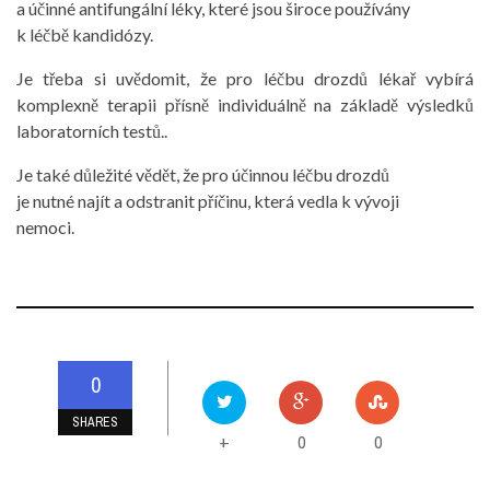
a účinné antifungální léky, které jsou široce používány
k léčbě kandidózy.
Je třeba si uvědomit, že pro léčbu drozdů lékař vybírá
komplexně terapii přísně individuálně na základě výsledků
laboratorních testů..
Je také důležité vědět, že pro účinnou léčbu drozdů
je nutné najít a odstranit příčinu, která vedla k vývoji
nemoci.
0
SHARES
0
0
+