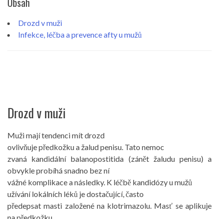
Obsah
Drozd v muži
Infekce, léčba a prevence afty u mužů
Drozd v muži
Muži mají tendenci mít drozd
ovlivňuje předkožku a žalud penisu. Tato nemoc
zvaná kandidální balanopostitida (zánět žaludu penisu) a
obvykle probíhá snadno bez ní
vážné komplikace a následky. K léčbě kandidózy u mužů
užívání lokálních léků je dostačující, často
předepsat masti založené na klotrimazolu. Masť se aplikuje
na předkožku