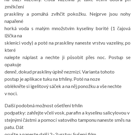
změkčení
praskliny a pomáhá zvlhčit pokožku. Nejprve jsou nohy
napařené
horká voda s malým množstvím kyseliny borité (1 čajová
lžička na
sklenici vody) a poté na praskliny naneste vrstvu vazelíny, po
které
nalepte náplast a nechte ji působit přes noc. Postup se
opakuje
denně, dokud praskliny úplně nezmizí. Varianta tohoto
postup je aplikace tuku na trhliny. Poté na noze
oblékněte si igelitový sáček a na něj ponožku a vše nechte
v noci.
Další podobná možnost ošetření trhlin
podpatky: zahřejte včelí vosk, parafin a kyselinu salicylovou v
stejnými částmi a pomocí vatového tamponu naneste směs na
patu. Dát
osušte a naneste další 2–3 vrstvy. Sušený film