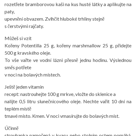
rozetřete bramborovou kaši na kus husté látky a aplikujte na
paty,
upevnění obvazem. Zvlhčit hluboké trhliny stejně
s čerstvými rajčaty.
Můžeš si vzít
Kořeny Potentilla 25 g, kořeny marshmallow 25 g, přidejte
500 g kravského oleje.
To vše vařte ve vodní lázni přesně jednu hodinu. Výslednou
směs potřete
v noci na bolavých místech.
Ještě jeden vitamin
recept: nastrouhejte 100 g mrkve, vložte do sklenice a
nalijte 0,5 litru slunečnicového oleje. Nechte vařit 10 dní na
teplém místě
tmavé místo. Kmen. V noci vmasírujte do bolavých míst.
Účinně
strouhanka namočená v kvasu nebo stolním octem pomáhá,