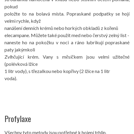
pokud
položte to na bolavá místa. Popraskané podpatky se hojí
velmi rychle, když
nanášení denních krémů nebo horkých obkladů z kořenů
elecampane. Můžete také použít med nebo čerstvý zelný list -
naneste ho na pokožku v noci a ráno lubrikují popraskané
paty jakýmkoli
Zvlhčující krém. Vany s měsíčkem jsou velmi užitečné
(polévková lžíce
1 litr vody), s třezalkou nebo kopřivy (2 lžíce na 1 litr
voda).
Profylaxe
Všechny tyto metody jsou potřebné k hojení trhlin.