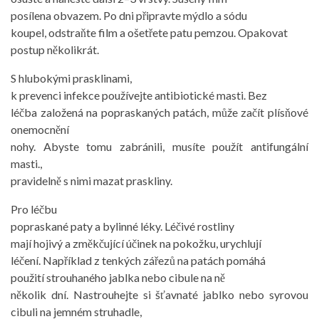
posílena obvazem. Po dni připravte mýdlo a sódu
koupel, odstraňte film a ošetřete patu pemzou. Opakovat
postup několikrát.
S hlubokými prasklinami,
k prevenci infekce používejte antibiotické masti. Bez
léčba založená na popraskaných patách, může začít plísňové
onemocnění
nohy. Abyste tomu zabránili, musíte použít antifungální
masti.,
pravidelně s nimi mazat praskliny.
Pro léčbu
popraskané paty a bylinné léky. Léčivé rostliny
mají hojivý a změkčující účinek na pokožku, urychlují
léčení. Například z tenkých zářezů na patách pomáhá
použití strouhaného jablka nebo cibule na ně
několik dní. Nastrouhejte si šťavnaté jablko nebo syrovou
cibuli na jemném struhadle,