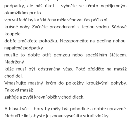
podpatky, ale náš úkol – vyhněte se těmto nepříjemným
okamžikům. proto
v první řadě by každá žena měla věnovat čas péči o ni
krásné nohy. Začněte procedurami s teplou vodou. Sódové
koupele
dobře změkčete pokožku. Nezapomeňte na peeling nohou:
napařené podpatky
musíte to dobře otřít pemzou nebo speciálním štětcem.
Nadržený
kůže musí být odstraněna včas. Poté přejděte na masáž
chodidel.
Vmasírujte mastný krém do pokožky krouživými pohyby.
Taková masáž
zahřeje a zvýší krevní oběh v chodidlech.
A hlavní věc – boty by měly být pohodlné a dobře upravené.
Nebuďte líní, abyste jej znovu vysušili a stírali vložky.