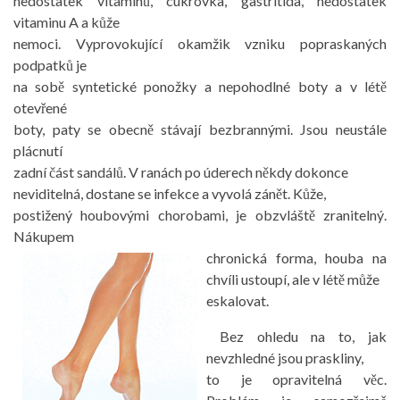
nedostatek vitamínů, cukrovka, gastritida, nedostatek
vitaminu A a kůže
nemoci. Vyprovokující okamžik vzniku popraskaných
podpatků je
na sobě syntetické ponožky a nepohodlné boty a v létě
otevřené
boty, paty se obecně stávají bezbrannými. Jsou neustále
plácnutí
zadní část sandálů. V ranách po úderech někdy dokonce
neviditelná, dostane se infekce a vyvolá zánět. Kůže,
postižený houbovými chorobami, je obzvláště zranitelný.
Nákupem
chronická forma, houba na
chvíli ustoupí, ale v létě může
eskalovat.
Bez ohledu na to, jak
nevzhledné jsou praskliny,
to je opravitelná věc.