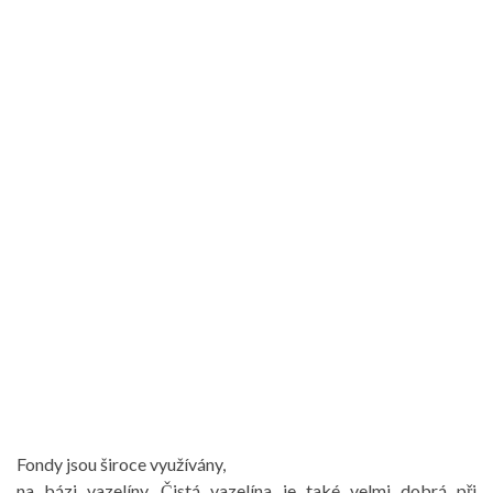
Fondy jsou široce využívány,
na bázi vazelíny. Čistá vazelína je také velmi dobrá při