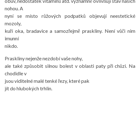
obuv, nedostatek vitamínů atd. významně ovlivňují stav našich
nohou. A
nyní se místo růžových podpatků objevují neestetické
mozoly,
kuří oka, bradavice a samozřejmě praskliny. Není vůči nim
imunní
nikdo.
Praskliny nejenže nezdobí vaše nohy,
ale také způsobit silnou bolest v oblasti paty při chůzi. Na
chodidle v
jsou viditelné malé tenké řezy, které pak
jít do hlubokých trhlin.