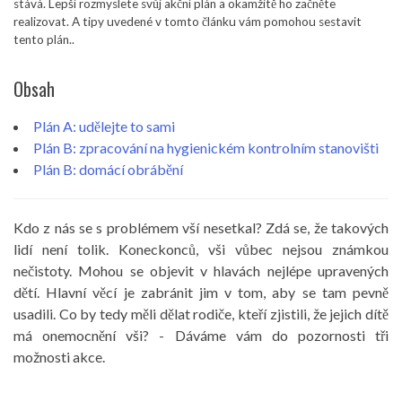
stává. Lepší rozmyslete svůj akční plán a okamžitě ho začněte
realizovat. A tipy uvedené v tomto článku vám pomohou sestavit
tento plán..
Obsah
Plán A: udělejte to sami
Plán B: zpracování na hygienickém kontrolním stanovišti
Plán B: domácí obrábění
Kdo z nás se s problémem vší nesetkal? Zdá se, že takových
lidí není tolik. Koneckonců, vši vůbec nejsou známkou
nečistoty. Mohou se objevit v hlavách nejlépe upravených
dětí. Hlavní věcí je zabránit jim v tom, aby se tam pevně
usadili. Co by tedy měli dělat rodiče, kteří zjistili, že jejich dítě
má onemocnění vši? - Dáváme vám do pozornosti tři
možnosti akce.