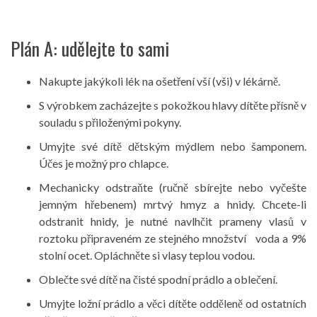
Plán A: udělejte to sami
Nakupte jakýkoli lék na ošetření vší (vši) v lékárně.
S výrobkem zacházejte s pokožkou hlavy dítěte přísně v
souladu s přiloženými pokyny.
Umyjte své dítě dětským mýdlem nebo šamponem.
Účes je možný pro chlapce.
Mechanicky odstraňte (ručně sbírejte nebo vyčešte
jemným hřebenem) mrtvý hmyz a hnidy. Chcete-li
odstranit hnidy, je nutné navlhčit prameny vlasů v
roztoku připraveném ze stejného množství voda a 9%
stolní ocet. Opláchněte si vlasy teplou vodou.
Oblečte své dítě na čisté spodní prádlo a oblečení.
Umyjte ložní prádlo a věci dítěte odděleně od ostatních