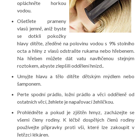
opláchněte horkou
vodou.
Ošetřete prameny
vlasů jemně, aniž byste
se dotkli pokožky
hlavy dítěte, zředěné na polovinu vodou s 9% stolního
octa a hlíny z vlasů odstraňte rukama nebo hřebenem.
Na hřeben můžete dát vatu navlhčenou stejným
roztokem, abyste zlepšili oddělení hnízd..
Umyjte hlavu a tělo dítěte dětským mýdlem nebo
šamponem.
Perte spodní prádlo, ložní prádlo a věci odděleně od
ostatních věcí, žehlete je napařovací žehličkou.
Prohlédněte a pokud je zjištěn hmyz, zacházejte se
všemi členy rodiny. K léčbě dospělých členů rodiny
používejte přípravky proti vši, které lze zakoupit v
řetězci lékáren.