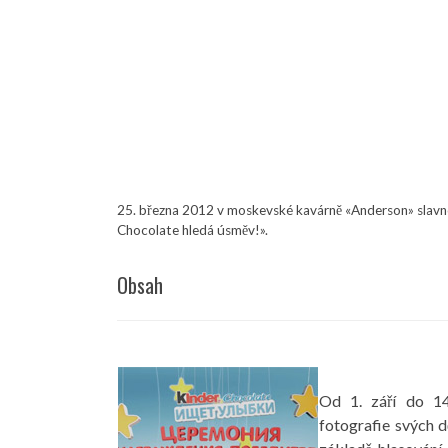
25. března 2012 v moskevské kavárně «Anderson» slavn
Chocolate hledá úsměv!».
Obsah
Od 1. září do 14
fotografie svých dě