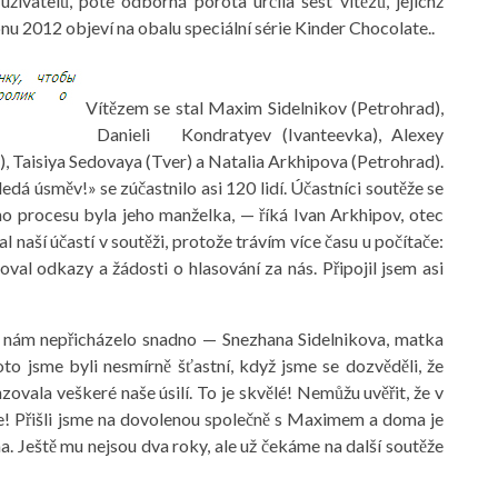
uživatelů, poté odborná porota určila šest vítězů, jejichž
nu 2012 objeví na obalu speciální série Kinder Chocolate..
Vítězem se stal Maxim Sidelnikov (Petrohrad),
Danieli Kondratyev (Ivanteevka), Alexey
Taisiya Sedovaya (Tver) a Natalia Arkhipova (Petrohrad).
á úsměv!» se zúčastnilo asi 120 lidí. Účastníci soutěže se
ého procesu byla jeho manželka, — říká Ivan Arkhipov, otec
 naší účastí v soutěži, protože trávím více času u počítače:
val odkazy a žádosti o hlasování za nás. Připojil jsem asi
ž k nám nepřicházelo snadno — Snezhana Sidelnikova, matka
to jsme byli nesmírně šťastní, když jsme se dozvěděli, že
vala veškeré naše úsilí. To je skvělé! Nemůžu uvěřit, že v
ře! Přišli jsme na dovolenou společně s Maximem a doma je
. Ještě mu nejsou dva roky, ale už čekáme na další soutěže