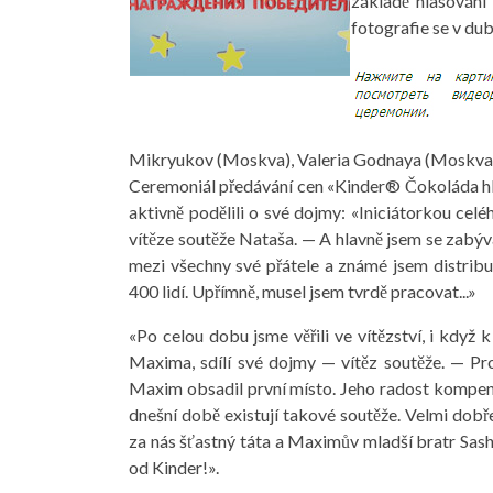
základě hlasování 
fotografie se v dub
Mikryukov (Moskva), Valeria Godnaya (Moskva), 
Ceremoniál předávání cen «Kinder® Čokoláda hled
aktivně podělili o své dojmy: «Iniciátorkou cel
vítěze soutěže Nataša. — A hlavně jsem se zabýval
mezi všechny své přátele a známé jsem distribuo
400 lidí. Upřímně, musel jsem tvrdě pracovat...»
«Po celou dobu jsme věřili ve vítězství, i kdy
Maxima, sdílí své dojmy — vítěz soutěže. — Pro
Maxim obsadil první místo. Jeho radost kompenzo
dnešní době existují takové soutěže. Velmi dob
za nás šťastný táta a Maximův mladší bratr Sasha
od Kinder!».