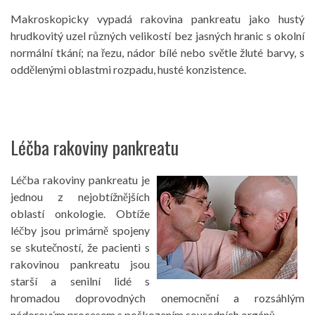
Makroskopicky vypadá rakovina pankreatu jako hustý
hrudkovitý uzel různých velikostí bez jasných hranic s okolní
normální tkání; na řezu, nádor bílé nebo světle žluté barvy, s
oddělenými oblastmi rozpadu, husté konzistence.
Léčba rakoviny pankreatu
Léčba rakoviny pankreatu je
jednou z nejobtížnějších
oblastí onkologie. Obtíže
léčby jsou primárně spojeny
se skutečností, že pacienti s
rakovinou pankreatu jsou
starší a senilní lidé s
hromadou doprovodných onemocnění a rozsáhlým
nádorovým procesem s poškozením sousedních orgánů..