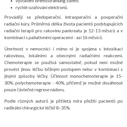
vystavení bremsstrahlung záření;
rychlé ozařování elektronů.
Provádějí se předoperační, intraoperační a pooperační
radiační kúry. Průměrná délka života pacientů podstupujících
radiační terapii pro rakovinu pankreatu je 12-13 měsíců a v
kombinaci s paliativními operacemi - asi 16 měsíců.
Úmrtnost v nemocnici i mimo ni je spojena s intoxikací
rakovinou, lokálními a obecnými radiačními reakcemi.
Chemoterapie se používá samostatně, pokud není možné
provést jinou léčbu běžným postupem nebo v kombinaci s
jinými způsoby léčby. Účinnost monochemoterapie je 15-
30%, polychemoterapie - 40%, přičemž je možné dosáhnout
pouze částečné regrese nádoru.
Podle různých autorů je pětiletá míra přežití pacientů po
radikální chirurgické léčbě 8–35%.