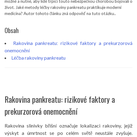
možné a nutné, aby lidé trpící touto nebezpečnou chorobou bojovali o
život. Jaké metody léčby rakoviny pankreatu praktikuje moderní
medicína? Autor tohoto článku zná odpověď na tuto otázku..
Obsah
Rakovina pankreatu: rizikové faktory a prekurzorová
onemocnění
Léčba rakoviny pankreatu
Rakovina pankreatu: rizikové faktory a
prekurzorová onemocnění
Rakovina slinivky břišní označuje lokalizaci rakoviny, jejíž
výskyt a úmrtnost se po celém světě neustále zvyšuje.