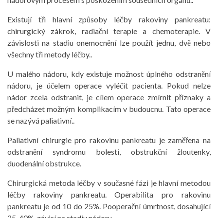
Existují tři hlavní způsoby léčby rakoviny pankreatu:
chirurgický zákrok, radiační terapie a chemoterapie. V
závislosti na stadiu onemocnění lze použít jednu, dvě nebo
všechny tři metody léčby..
U malého nádoru, kdy existuje možnost úplného odstranění
nádoru, je účelem operace vyléčit pacienta. Pokud nelze
nádor zcela odstranit, je cílem operace zmírnit příznaky a
předcházet možným komplikacím v budoucnu. Tato operace
se nazývá paliativní..
Paliativní chirurgie pro rakovinu pankreatu je zaměřena na
odstranění syndromu bolesti, obstrukční žloutenky,
duodenální obstrukce.
Chirurgická metoda léčby v současné fázi je hlavní metodou
léčby rakoviny pankreatu. Operabilita pro rakovinu
pankreatu je od 10 do 25%. Pooperační úmrtnost, dosahující
25-40%, závisí na stadiu nádoru.