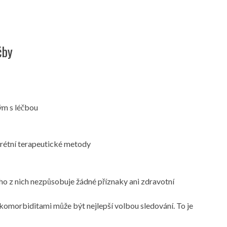
čby
ým s léčbou
krétní terapeutické metody
o z nich nezpůsobuje žádné příznaky ani zdravotní
komorbiditami může být nejlepší volbou sledování. To je