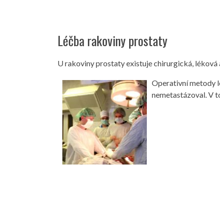
Léčba rakoviny prostaty
U rakoviny prostaty existuje chirurgická, léková 
Operativní metody lé
nemetastázoval. V t