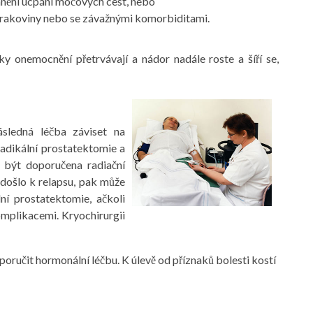
anění ucpání močových cest, nebo
ů rakoviny nebo se závažnými komorbiditami.
 onemocnění přetrvávají a nádor nadále roste a šíří se,
ásledná léčba záviset na
radikální prostatektomie a
 být doporučena radiační
 došlo k relapsu, pak může
ní prostatektomie, ačkoli
mplikacemi. Kryochirurgii
poručit hormonální léčbu. K úlevě od příznaků bolesti kostí