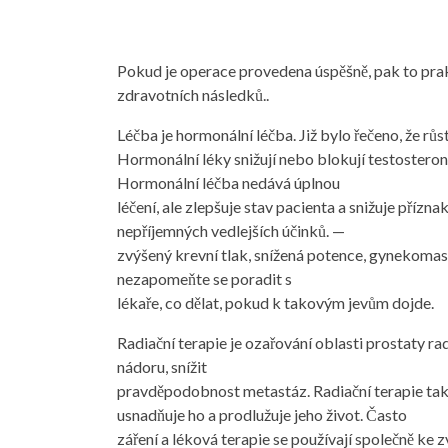
Pokud je operace provedena úspěšně, pak to prak
zdravotních následků..
Léčba je hormonální léčba. Již bylo řečeno, že růs
Hormonální léky snižují nebo blokují testosteron,
Hormonální léčba nedává úplnou
léčení, ale zlepšuje stav pacienta a snižuje příz
nepříjemných vedlejších účinků. —
zvýšený krevní tlak, snížená potence, gynekomas
nezapomeňte se poradit s
lékaře, co dělat, pokud k takovým jevům dojde.
Radiační terapie je ozařování oblasti prostaty ra
nádoru, snížit
pravděpodobnost metastáz. Radiační terapie také 
usnadňuje ho a prodlužuje jeho život. Často
záření a léková terapie se používají společně ke z