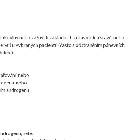
ů rakoviny nebo vážných základních zdravotních stavů, nebo
ervů) u vybraných pacientů (často s odstraněním pánevních
odukce)
zařování, nebo
drogenu, nebo
ním androgenu
 androgenu, nebo