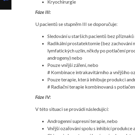
Kryochirurgie
Fáze III:
U pacientů se stupněm III se doporučuje:
Sledování u starších pacientů bez příznak
Radikální prostatektomie (bez zachování n
lymfatických uzlin, někdy po potlačení pr
androgeny) nebo
Pouze vnější záření, nebo
# Kombinace intrakavitárního a vnějšího o
Pouze terapie, která inhibuje produkci an
# Radiační terapie kombinovaná s potlače
Fáze IV:
V této situaci se provádí následující:
Androgenní supresní terapie, nebo
Vnější ozařování spolu s inhibicí produkce