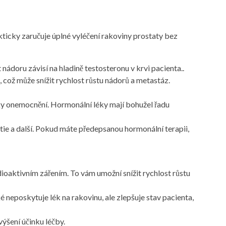
ticky zaručuje úplné vyléčení rakoviny prostaty bez
t nádoru závisí na hladině testosteronu v krvi pacienta..
 což může snížit rychlost růstu nádorů a metastáz.
naky onemocnění. Hormonální léky mají bohužel řadu
tie a další. Pokud máte předepsanou hormonální terapii,
dioaktivním zářením. To vám umožní snížit rychlost růstu
neposkytuje lék na rakovinu, ale zlepšuje stav pacienta,
výšení účinku léčby.