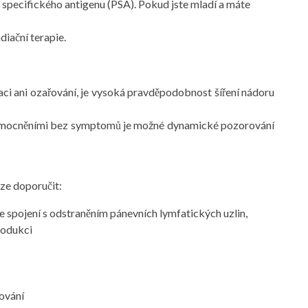
 specifického antigenu (PSA). Pokud jste mladí a máte
diační terapie.
eraci ani ozařování, je vysoká pravděpodobnost šíření nádoru
onemocněními bez symptomů je možné dynamické pozorování
ze doporučit:
 spojení s odstraněním pánevních lymfatických uzlin,
produkci
řování