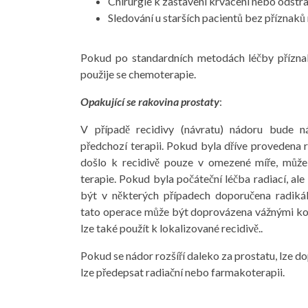
Chirurgie k zastavení krvácení nebo odstr
Sledování u starších pacientů bez příznak
Pokud po standardních metodách léčby příznaky
použije se chemoterapie.
Opakující se rakovina prostaty
:
V případě recidivy (návratu) nádoru bude n
předchozí terapii. Pokud byla dříve provedena 
došlo k recidivě pouze v omezené míře, může
terapie. Pokud byla počáteční léčba radiací, ale
být v některých případech doporučena radikál
tato operace může být doprovázena vážnými ko
lze také použít k lokalizované recidivě..
Pokud se nádor rozšíří daleko za prostatu, lze do
lze předepsat radiační nebo farmakoterapii.