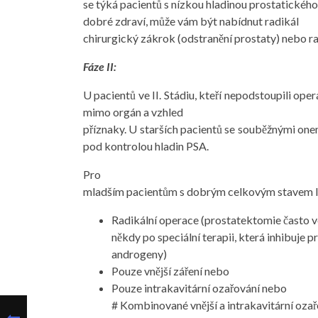
se týká pacientů s nízkou hladinou prostatického
dobré zdraví, může vám být nabídnut radikál
chirurgický zákrok (odstranění prostaty) nebo ra
Fáze II:
U pacientů ve II. Stádiu, kteří nepodstoupili op
mimo orgán a vzhled
příznaky. U starších pacientů se souběžnými 
pod kontrolou hladin PSA.
Pro
mladším pacientům s dobrým celkovým stavem l
Radikální operace (prostatektomie často ve
někdy po speciální terapii, která inhibuje 
androgeny)
Pouze vnější záření nebo
Pouze intrakavitární ozařování nebo
# Kombinované vnější a intrakavitární oza