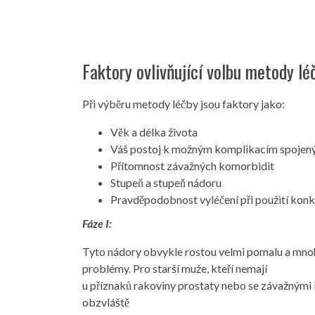
Faktory ovlivňující volbu metody lé
Při výběru metody léčby jsou faktory jako:
Věk a délka života
Váš postoj k možným komplikacím spojen
Přítomnost závažných komorbidit
Stupeň a stupeň nádoru
Pravděpodobnost vyléčení při použití kon
Fáze I:
Tyto nádory obvykle rostou velmi pomalu a mnoh
problémy. Pro starší muže, kteří nemají
u příznaků rakoviny prostaty nebo se závažnými 
obzvláště