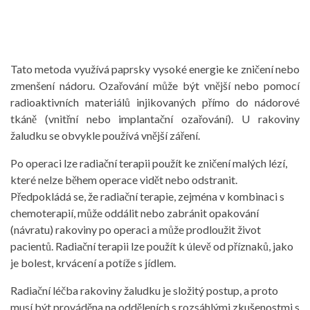
Tato metoda využívá paprsky vysoké energie ke zničení nebo
zmenšení nádoru. Ozařování může být vnější nebo pomocí
radioaktivních materiálů injikovaných přímo do nádorové
tkáně (vnitřní nebo implantační ozařování). U rakoviny
žaludku se obvykle používá vnější záření.
Po operaci lze radiační terapii použít ke zničení malých lézí,
které nelze během operace vidět nebo odstranit.
Předpokládá se, že radiační terapie, zejména v kombinaci s
chemoterapií, může oddálit nebo zabránit opakování
(návratu) rakoviny po operaci a může prodloužit život
pacientů. Radiační terapii lze použít k úlevě od příznaků, jako
je bolest, krvácení a potíže s jídlem.
Radiační léčba rakoviny žaludku je složitý postup, a proto
musí být prováděna na odděleních s rozsáhlými zkušenostmi s