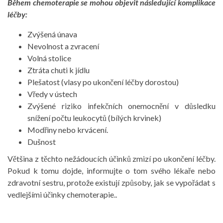
Během chemoterapie se mohou objevit následující komplikace
léčby:
Zvýšená únava
Nevolnost a zvracení
Volná stolice
Ztráta chuti k jídlu
Plešatost (vlasy po ukončení léčby dorostou)
Vředy v ústech
Zvýšené riziko infekčních onemocnění v důsledku
snížení počtu leukocytů (bílých krvinek)
Modřiny nebo krvácení.
Dušnost
Většina z těchto nežádoucích účinků zmizí po ukončení léčby.
Pokud k tomu dojde, informujte o tom svého lékaře nebo
zdravotní sestru, protože existují způsoby, jak se vypořádat s
vedlejšími účinky chemoterapie..