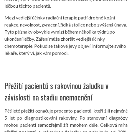
léčbou těchto pacientů.
Mezi vedlejší účinky radiační terapie patří drobné kožní
reakce, nevolnost, zvracení, řídká stolice nebo zvýšená únava.
Tyto příznaky obvykle vymizí během několika týdnů po
ukončení léčby. Záření může zhoršit vedlejší účinky
chemoterapie. Pokud se takové jevy objeví, informujte svého
lékaře, který ví, jak vám pomoci..
Přežití pacientů s rakovinou žaludku v
závislosti na stadiu onemocnění
Pětileté přežití označuje procento pacientů, kteří žili nejméně
5 let po diagnostikování rakoviny. Po stanovení diagnózy
mohou pacienti samozřejmě žít mnohem déle. Celková míra
přežití pacientů s rakovinou žaludku se pohybuje od 20%.