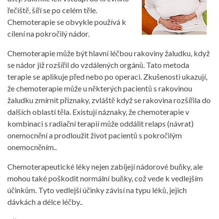
řečiště, šíří se po celém těle.
Chemoterapie se obvykle používá k
cílení na pokročilý nádor.
Chemoterapie může být hlavní léčbou rakoviny žaludku, když
se nádor již rozšířil do vzdálených orgánů. Tato metoda
terapie se aplikuje před nebo po operaci. Zkušenosti ukazují,
že chemoterapie může u některých pacientů s rakovinou
žaludku zmírnit příznaky, zvláště když se rakovina rozšířila do
dalších oblastí těla. Existují náznaky, že chemoterapie v
kombinaci s radiační terapií může oddálit relaps (návrat)
onemocnění a prodloužit život pacientů s pokročilým
onemocněním..
Chemoterapeutické léky nejen zabíjejí nádorové buňky, ale
mohou také poškodit normální buňky, což vede k vedlejším
účinkům. Tyto vedlejší účinky závisí na typu léků, jejich
dávkách a délce léčby..