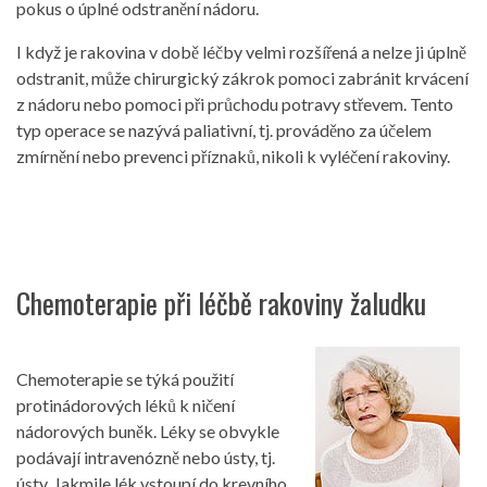
pokus o úplné odstranění nádoru.
I když je rakovina v době léčby velmi rozšířená a nelze ji úplně
odstranit, může chirurgický zákrok pomoci zabránit krvácení
z nádoru nebo pomoci při průchodu potravy střevem. Tento
typ operace se nazývá paliativní, tj. prováděno za účelem
zmírnění nebo prevenci příznaků, nikoli k vyléčení rakoviny.
Chemoterapie při léčbě rakoviny žaludku
Chemoterapie se týká použití
protinádorových léků k ničení
nádorových buněk. Léky se obvykle
podávají intravenózně nebo ústy, tj.
ústy. Jakmile lék vstoupí do krevního