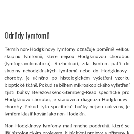
Odrůdy lymfomů
Termín non-Hodgkinovy ​​lymfomy označuje poměrně velkou
skupinu lymfomů, které nejsou Hodgkinovou chorobou
(lymfogranulomatóza). Rozhodnutí, zda lymfom patří do
skupiny nehodgkinských lymfomů nebo do Hodgkinovy ​​
choroby, je učiněno po histologickém vyšetření vzorku
bioptické tkáně. Pokud se během mikroskopického vyšetření
zjistí buňky Berezovského-Sternberg-Read specifické pro
Hodgkinovu chorobu, je stanovena diagnóza Hodgkinovy ​​
choroby. Pokud tyto specifické buňky nejsou nalezeny, je
lymfom klasifikován jako non-Hodgkin.
Non-Hodgkinovy ​​lymfomy mají mnoho poddruhů, které se
liší histologickým projevem, klinickými projevy a přístupy k