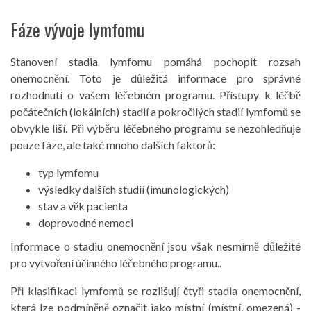
Fáze vývoje lymfomu
Stanovení stadia lymfomu pomáhá pochopit rozsah
onemocnění. Toto je důležitá informace pro správné
rozhodnutí o vašem léčebném programu. Přístupy k léčbě
počátečních (lokálních) stadií a pokročilých stadií lymfomů se
obvykle liší. Při výběru léčebného programu se nezohledňuje
pouze fáze, ale také mnoho dalších faktorů:
typ lymfomu
výsledky dalších studií (imunologických)
stav a věk pacienta
doprovodné nemoci
Informace o stadiu onemocnění jsou však nesmírně důležité
pro vytvoření účinného léčebného programu..
Při klasifikaci lymfomů se rozlišují čtyři stadia onemocnění,
která lze podmíněně označit jako místní (místní, omezená) -