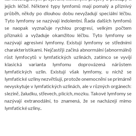
jejich léčbě. Některé typy lymfomů mají pomalý a příznivý
průběh, někdy po dlouhou dobu nevyžadují speciální léčbu.
Tyto lymfomy se nazývají indolentní. Řada dalších lymfomů
se naopak vyznačuje rychlou progresí, velkým počtem
příznaků a vyžaduje okamžitou léčbu. Tyto lymfomy se
nazývají agresivní lymfomy. Existují lymfomy se středními
charakteristikami. Nejčastěji začíná abnormální (abnormální)
růst lymfocytů v lymfatických uzlinách, zatímco se vyvíjí
klasická varianta lymfomu doprovázená nárůstem
lymfatických uzlin. Existují však lymfomy, u nichž se
lymfatické uzliny nezvětšují, protože onemocnění se primárně
nevyskytuje v lymfatických uzlinách, ale v různých orgánech:
slezině, žaludku, střevech, plicích, mozku. Takové lymfomy se
nazývají extranodální, to znamená, že se nacházejí mimo
lymfatické uzliny..