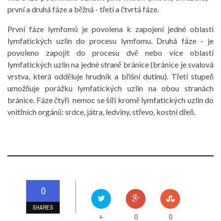
první a druhá fáze a běžná - třetí a čtvrtá fáze.
První fáze lymfomů je povolena k zapojení jedné oblasti
lymfatických uzlin do procesu lymfomu. Druhá fáze - je
povoleno zapojit do procesu dvě nebo více oblastí
lymfatických uzlin na jedné straně bránice (bránice je svalová
vrstva, která odděluje hrudník a břišní dutinu). Třetí stupeň
umožňuje porážku lymfatických uzlin na obou stranách
bránice. Fáze čtyři nemoc se šíří kromě lymfatických uzlin do
vnitřních orgánů: srdce, játra, ledviny, střevo, kostní dřeň.
0
SHARES
0
0
+