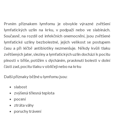
Prvním příznakem lymfomu je obvykle výrazné zvětšení
lymfatických uzlin na krku, v podpaží nebo ve slabinách.
Současně, na rozdíl od infekčních onemocnění, jsou zvětšené
lymfatické uzliny bezbolestné, jejich velikost se postupem
času a při léčbě antibiotiky nezmenšuje. Někdy kvůli tlaku
zvětšených jater, sleziny a lymfatických uzlin dochází k pocitu
plnosti v břiše, potížím s dýcháním, prasknutí bolesti v dolní
části zad, pocitu tlaku v obličeji nebo na krku
Další příznaky běžné u lymfomu jsou:
slabost
zvýšená tělesná teplota
pocení
ztráta váhy
poruchy trávení