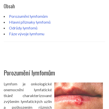
Obsah
Porozumění lymfomům
Hlavní příznaky lymfomů
Odrůdy lymfomů
Fáze vývoje lymfomu
Porozumění lymfomům
Lymfom je onkologické
onemocnění lymfatické
tkáně charakterizované
zvýšením lymfatických uzlin
a poškozením různých