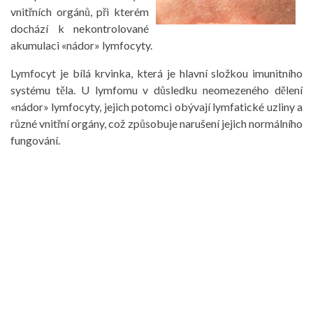
vnitřních orgánů, při kterém
dochází k nekontrolované
akumulaci «nádor» lymfocyty.
Lymfocyt je bílá krvinka, která je hlavní složkou imunitního
systému těla. U lymfomu v důsledku neomezeného dělení
«nádor» lymfocyty, jejich potomci obývají lymfatické uzliny a
různé vnitřní orgány, což způsobuje narušení jejich normálního
fungování.