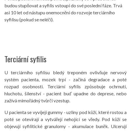
budou stupňovat a syfilis vstoupí do své poslední fáze. Trvá
asi 10 let od nástupu onemocnění do rozvoje terciárního
syfilisu (pokud se neléčí).
Terciární syfilis
U terciárního syfilisu bledý treponém ovlivňuje nervový
systém pacienta, mozek trpí - začíná degradace a poté
rozpad osobnosti. Terciární syfilis způsobuje ochrnutí,
hluchotu, šílenství - pacient buď upadne do deprese, nebo
zažívá mimořádný tvůrčí vzestup.
U pacienta se vyvíjejí gummy - uzliny pod kůží, které rostou a
poté se otevírají a vytvářejí nehojící se vředy. Pod kůží se
objevují syfilitické granulomy - akumulace buněk. Ulcerují