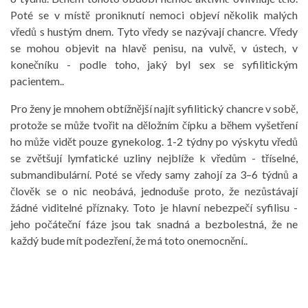
Poté se v místě proniknutí nemoci objeví několik malých
vředů s hustým dnem. Tyto vředy se nazývají chancre. Vředy
se mohou objevit na hlavě penisu, na vulvě, v ústech, v
konečníku - podle toho, jaký byl sex se syfilitickým
pacientem..
Pro ženy je mnohem obtížnější najít syfilitický chancre v sobě,
protože se může tvořit na děložním čípku a během vyšetření
ho může vidět pouze gynekolog. 1-2 týdny po výskytu vředů
se zvětšují lymfatické uzliny nejblíže k vředům - tříselné,
submandibulární. Poté se vředy samy zahojí za 3–6 týdnů a
člověk se o nic neobává, jednoduše proto, že nezůstávají
žádné viditelné příznaky. Toto je hlavní nebezpečí syfilisu -
jeho počáteční fáze jsou tak snadná a bezbolestná, že ne
každý bude mít podezření, že má toto onemocnění..