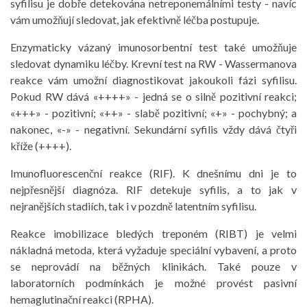
syfilisu je dobře detekována netreponemálními testy - navíc
vám umožňují sledovat, jak efektivně léčba postupuje.
Enzymaticky vázaný imunosorbentní test také umožňuje
sledovat dynamiku léčby. Krevní test na RW - Wassermanova
reakce vám umožní diagnostikovat jakoukoli fázi syfilisu.
Pokud RW dává «++++» - jedná se o silně pozitivní reakci;
«+++» - pozitivní; «++» - slabě pozitivní; «+» - pochybný; a
nakonec, «-» - negativní. Sekundární syfilis vždy dává čtyři
kříže (++++).
Imunofluorescenční reakce (RIF). K dnešnímu dni je to
nejpřesnější diagnóza. RIF detekuje syfilis, a to jak v
nejranějších stadiích, tak i v pozdně latentním syfilisu.
Reakce imobilizace bledých treponém (RIBT) je velmi
nákladná metoda, která vyžaduje speciální vybavení, a proto
se neprovádí na běžných klinikách. Také pouze v
laboratorních podmínkách je možné provést pasivní
hemaglutinační reakci (RPHA).