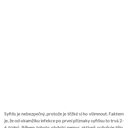
Syfilis je nebezpečný, protože je těžké si ho všimnout. Faktem
je, že od okamžiku infekce po první příznaky syfilisu to trvá 2-
6 týdnů. Během tohoto období nemoc aktivně ovlivňuje tělo.