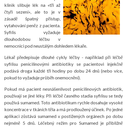
klinik slibuje lék na «tři až
čtyři sezení», ale to je v
zásadě špatný přístup,
vytahování peněz z pacienta.
Syfilis vyžaduje
dlouhodobou léčbu v
nemocnici pod neustálým dohledem lékaře.
Lékař předepisuje dlouhé cykly léčby - například při léčbě
syfilisu penicilinovými antibiotiky se pacientovi injekčně
podává droga každé tři hodiny po dobu 24 dnů (nebo více,
pokud to vyžaduje průběh onemocnění).
Pokud má pacient nesnášenlivost penicilinových antibiotik,
používají se jiné léky. Při léčbě časného stadia syfilisu se tedy
používá sumamed. Toto antibiotikum rychle dosahuje vysoké
koncentrace v tkáních těla a má prodloužený účinek. Po jedné
aplikaci zůstává sumamed v postižených orgánech po dobu
nejméně 5 dnů. Léčebný režim pro Sumamed je přibližně