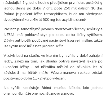
následující: 1 g jednu hodinu před jídlem první den, poté 0,5 g
jednou denně po dobu 7 dnů, poté 250 mg dalších 10 dní.
Pokud je pacient léčen tetracyklinem, bude mu předepsán
dvoutýdenní kurz, 4krát 500 mg tetracyklinu denně.
Pacient je samozřejmě povinen dodržovat všechny schůzky a
NESMÍ mít pohlavní styk po celou dobu léčby syfilisem.
Dávky antibiotik podávané pacientovi jsou velmi silné, takže
lze syfilis úspěšně a bez prodlení léčit..
V závislosti na stadiu, ve kterém byl syfilis v době zahájení
léčby, záleží na tom, jak dlouho potrvá navštívit lékaře po
ukončení léčby - od několika měsíců do několika let. V
závislosti na léčbě může Wassermanova reakce zůstat
pozitivní po dobu 1,5–2 let po vyléčení.
Na syfilis neexistuje žádná imunita. Někdo, kdo jednou
onemocněl, může onemocnět znovu a znovu.