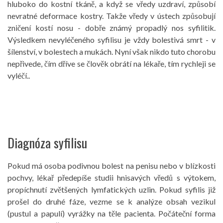
hluboko do kostní tkáně, a když se vředy uzdraví, způsobí
nevratné deformace kostry. Takže vředy v ústech způsobují
zničení kostí nosu - dobře známý propadlý nos syfilitik.
Výsledkem nevyléčeného syfilisu je vždy bolestivá smrt - v
šílenství, v bolestech a mukách. Nyní však nikdo tuto chorobu
nepřivede, čím dříve se člověk obrátí na lékaře, tím rychleji se
vyléčí..
Diagnóza syfilisu
Pokud má osoba podivnou bolest na penisu nebo v blízkosti
pochvy, lékař předepíše studii hnisavých vředů s výtokem,
propíchnutí zvětšených lymfatických uzlin. Pokud syfilis již
prošel do druhé fáze, vezme se k analýze obsah vezikul
(pustul a papulí) vyrážky na těle pacienta. Počáteční forma