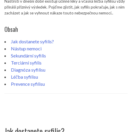
Naštěstí v dnešní době existují účinné léky a včasná léčba syfilisu vždy
přináší příznivý výsledek. Pojďme zjistit, jak syfilis pokračuje, jak s ním
zacházet a jak se vyhnout nákaze touto nebezpečnou nemocí..
Obsah
Jak dostanete syfilis?
Nástup nemoci
Sekundární syfilis
Terciární syfilis
Diagnóza syfilisu
Léčba syfilisu
Prevence syfilisu
Jak dostanete syfilis?