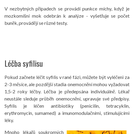
V nezbytných případech se provádí punkce míchy, když je
mozkomíšní mok odebrán k analýze - vyšetřuje se počet
buněk, provádějí se různé testy.
Léčba syfilisu
Pokud začnete léčit syfilis v rané fázi, můžete být vyléčeni za
2-3 měsíce, ale pozdější stadia onemocnění mohou vyžadovat
1,5-2 roky léčby. Léčba je předepsána individuálně. Lékař
neustále sleduje průběh onemocnění, upravuje své předpisy.
Syfilis je léčen antibiotiky (penicilin, tetracyklin,
erythromycin, sumamed) a imunomodulačními, stimulujícími
léky.
Mnoho lékařů soukromých