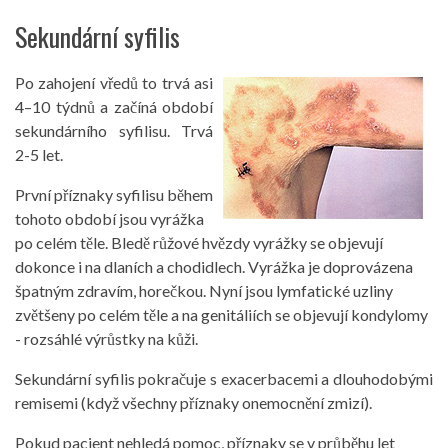
Sekundární syfilis
Po zahojení vředů to trvá asi
4–10 týdnů a začíná období
sekundárního syfilisu. Trvá
2-5 let.
První příznaky syfilisu během
tohoto období jsou vyrážka
po celém těle. Bledě růžové hvězdy vyrážky se objevují
dokonce i na dlaních a chodidlech. Vyrážka je doprovázena
špatným zdravím, horečkou. Nyní jsou lymfatické uzliny
zvětšeny po celém těle a na genitáliích se objevují kondylomy
- rozsáhlé výrůstky na kůži.
Sekundární syfilis pokračuje s exacerbacemi a dlouhodobými
remisemi (když všechny příznaky onemocnění zmizí).
Pokud pacient nehledá pomoc, příznaky se v průběhu let