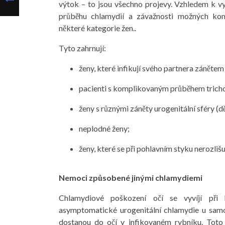
výtok – to jsou všechno projevy. Vzhledem k vy
průběhu chlamydií a závažnosti možných komp
některé kategorie žen..
Tyto zahrnují:
ženy, které infikují svého partnera záněte
pacienti s komplikovaným průběhem trich
ženy s různými záněty urogenitální sféry (d
neplodné ženy;
ženy, které se při pohlavním styku nerozlišuj
Nemoci způsobené jinými chlamydiemi
Chlamydiové poškození očí se vyvíjí při 
asymptomatické urogenitální chlamydie u sam
dostanou do očí v infikovaném rybníku. Toto