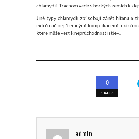
chlamydií. Trachom vede v horkých zemích k slep
Jiné typy chlamydií způsobují zánět hltanu a t
extrémně nepříjemnými komplikacemi: extrémní z
které může vést k neprůchodnosti střev..
0
SHARES
admin