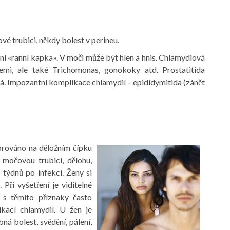
ové trubici, někdy bolest v perineu.
ění «ranní kapka». V moči může být hlen a hnis. Chlamydiová
iemi, ale také Trichomonas, gonokoky atd. Prostatitida
. Impozantní komplikace chlamydií – epididymitida (zánět
orováno na děložním čípku
a močovou trubici, dělohu,
 týdnů po infekci. Ženy si
Při vyšetření je viditelné
é s těmito příznaky často
ikací chlamydií. U žen je
 bolest, svědění, pálení,