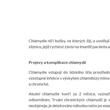
Chlamydie ničí buňky, ve kterých žijí, a uvolňuj
sliznice, jejíž rychlost závisí na imunitě pacient
Projevy a komplikace chlamydií
Chlamydie vstupují do lidského těla prostředn
vzestupné infekce s výskytem chlamdiózy mimo g
a chronické.
Akutní chlamydie končí za 2 měsíce, vyznaču
odborníkem. Trvání chronických chlamydií je
neobjevuje, je detekováno náhodou nebo po exac