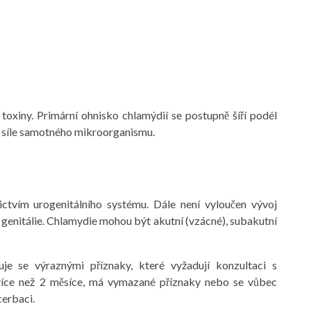
í toxiny. Primární ohnisko chlamýdií se postupně šíří podél
a a síle samotného mikroorganismu.
ictvím urogenitálního systému. Dále není vyloučen vývoj
enitálie. Chlamydie mohou být akutní (vzácné), subakutní
je se výraznými příznaky, které vyžadují konzultaci s
 více než 2 měsíce, má vymazané příznaky nebo se vůbec
erbaci.