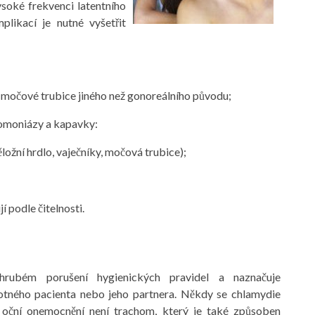
soké frekvenci latentního
likací je nutné vyšetřit
m močové trubice jiného než gonoreálního původu;
omoniázy a kapavky:
ěložní hrdlo, vaječníky, močová trubice);
í podle čitelnosti.
hrubém porušení hygienických pravidel a naznačuje
otného pacienta nebo jeho partnera. Někdy se chlamydie
 oční onemocnění není trachom, který je také způsoben