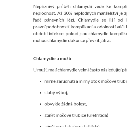
Nepříznivý průběh chlamydií vede ke komplik
neplodnost. Až 30% neplodných manželství je z
řadě pánevních lézí. Chlamydie se liší od 
pravděpodobností komplikací a odolností vůči 
období infekce: pokud jsou chlamydie komplik
mohou chlamydie dokonce převzít játra..
Chlamydie u mužů
U mužů mají chlamydie velmi často následující př
mírné zarudnutí a mírný otok močové trubi
slabý výboj,
obvykle žádná bolest,
zánět močové trubice (uretritida)
zánět prostaty (prostatitida),