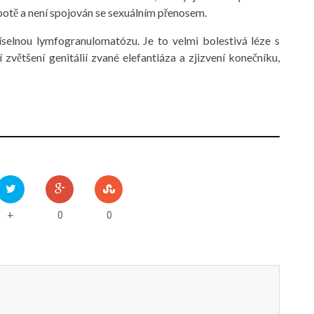
otě a není spojován se sexuálním přenosem.
říselnou lymfogranulomatózu. Je to velmi bolestivá léze s
většení genitálií zvané elefantiáza a zjizvení konečníku,
0
0
+