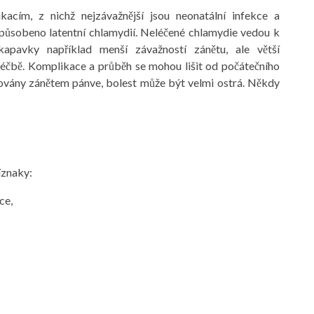
acím, z nichž nejzávažnější jsou neonatální infekce a
působeno latentní chlamydií. Neléčené chlamydie vedou k
kapavky například menší závažností zánětu, ale větší
léčbě. Komplikace a průběh se mohou lišit od počátečního
ovány zánětem pánve, bolest může být velmi ostrá. Někdy
íznaky:
ce,