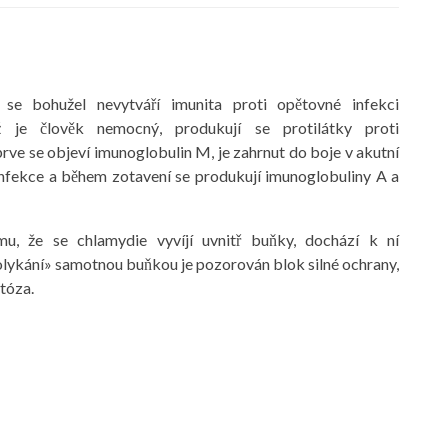
 se bohužel nevytváří imunita proti opětovné infekci
ž je člověk nemocný, produkují se protilátky proti
rve se objeví imunoglobulin M, je zahrnut do boje v akutní
infekce a během zotavení se produkují imunoglobuliny A a
u, že se chlamydie vyvíjí uvnitř buňky, dochází k ní
lykání» samotnou buňkou je pozorován blok silné ochrany,
tóza.