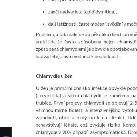
zánět nadvarlete (epididymitida),
další stížnosti: časté močení, svědění v moč
Přidělení, a tak malé, se po několika dnech prom
uretritida je často způsobena nejen chlamyd
způsobená chlamydiemi je obvykle opotřebovaná
nadvarlete), často vedoucí k neplodnosti.
Chlamydie u žen
U žen je primární ohnisko infekce obvykle poz
(cervicitida) a šíření chlamýdií je zaměřeno n
trubice. První projevy chlamydií se objevují 2-5
všimnou mírné bolesti a intenzivnějšího výtoku. 
zarudnutí, otok a malý otok na sliznici. Lid
nenavštěvují lékaře, což zvyšuje riziko kompl
chlamydie v 90% případů asymptomatická. Drobná