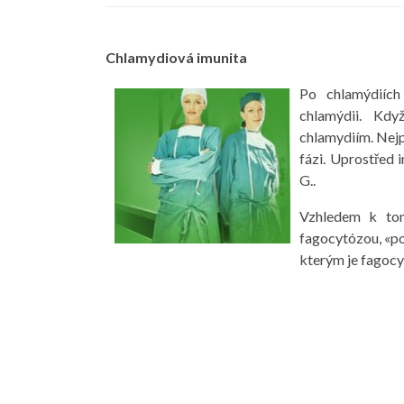
Chlamydiová imunita
Po chlamýdiích
chlamýdii. Kdy
chlamydiím. Nejp
fázi. Uprostřed 
G..
Vzhledem k tom
fagocytózou, «po
kterým je fagocy