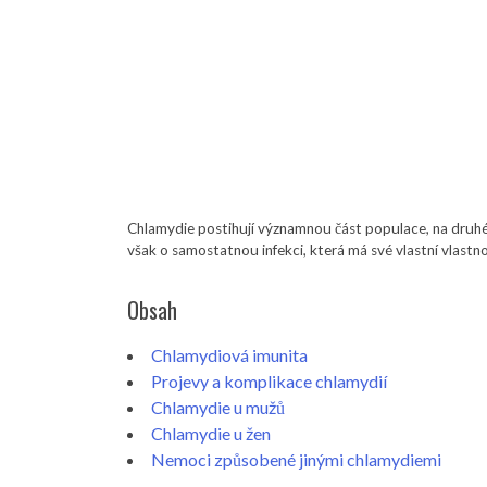
Chlamydie postihují významnou část populace, na druhé
však o samostatnou infekci, která má své vlastní vlastno
Obsah
Chlamydiová imunita
Projevy a komplikace chlamydií
Chlamydie u mužů
Chlamydie u žen
Nemoci způsobené jinými chlamydiemi