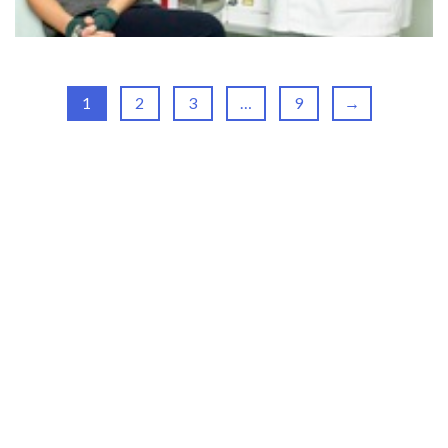
1
2
3
…
9
→