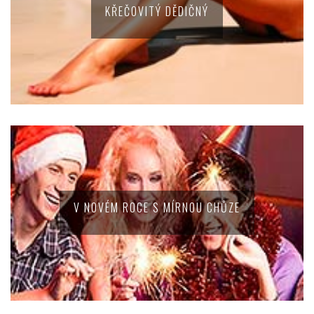
KŘEČOVITÝ DĚDIČNÝ
V NOVÉM ROCE S MÍRNOU CHŮZE