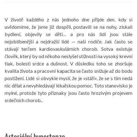
V životě každého z nás jednoho dne přijde den, kdy si
uvědomíme, že jsme již dospěli, postavili se na nohy, získali
bydlení, objevily se děti… a pro nás lidi jsou stále
nejoblíbenější a nejdražší lidé — naši rodiče. Jak často se
stávají terčem kardiovaskulárních chorob. Sotva existuje
člověk, který by od někoho neslyšel stížnosti na vysoký krevní
tlak, bolesti srdce a dušnost. V důsledku toho se zhoršuje
kvalita života a pracovní kapacita se často snižuje až do bodu
postižení. Lidé si obvykle myslí, že je «stáří», že se s tím nedá
nic dělat a nevyhledávají lékařskou pomoc. Toto stanovisko je
mylné, protože tyto příznaky jsou často hrozivým projevem
srdečních chorob..
Arteriální hypertenze