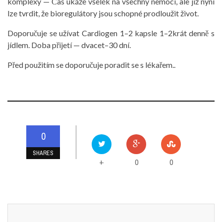
komplexy — Čas ukáže všelék na všechny nemoci, ale již nyní
lze tvrdit, že bioregulátory jsou schopné prodloužit život.
Doporučuje se užívat Cardiogen 1–2 kapsle 1–2krát denně s
jídlem. Doba přijetí — dvacet–30 dní.
Před použitím se doporučuje poradit se s lékařem..
0
SHARES
0
0
+