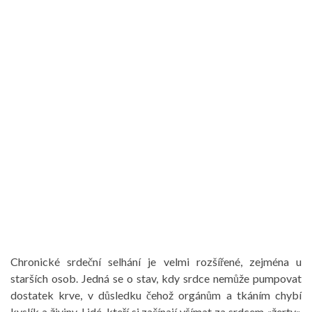
Chronické srdeční selhání je velmi rozšířené, zejména u
starších osob. Jedná se o stav, kdy srdce nemůže pumpovat
dostatek krve, v důsledku čehož orgánům a tkáním chybí
kyslík a živiny. Lidé, kteří si začínají všímat za srdcem «žerty»