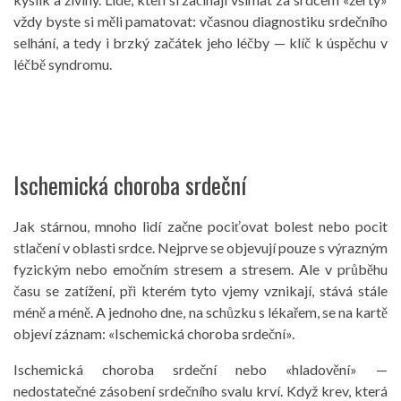
vždy byste si měli pamatovat: včasnou diagnostiku srdečního
selhání, a tedy i brzký začátek jeho léčby — klíč k úspěchu v
léčbě syndromu.
Ischemická choroba srdeční
Jak stárnou, mnoho lidí začne pociťovat bolest nebo pocit
stlačení v oblasti srdce. Nejprve se objevují pouze s výrazným
fyzickým nebo emočním stresem a stresem. Ale v průběhu
času se zatížení, při kterém tyto vjemy vznikají, stává stále
méně a méně. A jednoho dne, na schůzku s lékařem, se na kartě
objeví záznam: «Ischemická choroba srdeční».
Ischemická choroba srdeční nebo «hladovění» —
nedostatečné zásobení srdečního svalu krví. Když krev, která