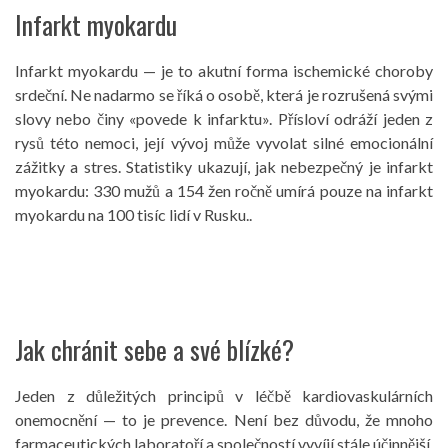
Infarkt myokardu
Infarkt myokardu — je to akutní forma ischemické choroby
srdeční. Ne nadarmo se říká o osobě, která je rozrušená svými
slovy nebo činy «povede k infarktu». Přísloví odráží jeden z
rysů této nemoci, její vývoj může vyvolat silné emocionální
zážitky a stres. Statistiky ukazují, jak nebezpečný je infarkt
myokardu: 330 mužů a 154 žen ročně umírá pouze na infarkt
myokardu na 100 tisíc lidí v Rusku..
Jak chránit sebe a své blízké?
Jeden z důležitých principů v léčbě kardiovaskulárních
onemocnění — to je prevence. Není bez důvodu, že mnoho
farmaceutických laboratoří a společností vyvíjí stále účinnější,