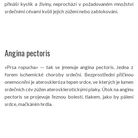
přináší kyslík a živiny, neprochází v požadovaném množství
srdečními cévami kvůli jejich zúžení nebo zablokování.
Angina pectoris
«Prsa ropucha» — tak se jmenuje angina pectoris. Jedna z
forem ischemické choroby srdeční. Bezprostřední příčinou
onemocnění je ateroskleróza tepen srdce, ve kterých je lumen
srdečních cév zúžen aterosklerotickými plaky. Útok na anginu
pectoris se projevuje řeznou bolestí, tlakem, jako by pálení
srdce, mačkáním hrdla.