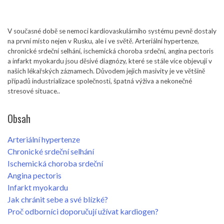
V současné době se nemoci kardiovaskulárního systému pevně dostaly
na první místo nejen v Rusku, ale i ve světě. Arteriální hypertenze,
chronické srdeční selhání, ischemická choroba srdeční, angina pectoris
a infarkt myokardu jsou děsivé diagnózy, které se stále více objevují v
našich lékařských záznamech. Důvodem jejich masivity je ve většině
případů industrializace společnosti, špatná výživa a nekonečné
stresové situace..
Obsah
Arteriální hypertenze
Chronické srdeční selhání
Ischemická choroba srdeční
Angina pectoris
Infarkt myokardu
Jak chránit sebe a své blízké?
Proč odborníci doporučují užívat kardiogen?