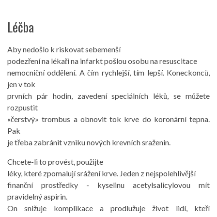
Léčba
Aby nedošlo k riskovat sebemenší
podezření na lékaři na infarkt pošlou osobu na resuscitace
nemocniční oddělení. A čím rychlejší, tím lepší. Koneckonců,
jen v tok
prvních pár hodin, zavedení speciálních léků, se můžete
rozpustit
«čerstvý» trombus a obnovit tok krve do koronární tepna.
Pak
je třeba zabránit vzniku nových krevních sraženin.
Chcete-li to provést, použijte
léky, které zpomalují srážení krve. Jeden z nejspolehlivější
finanční prostředky - kyselinu acetylsalicylovou mít
pravidelný aspirin.
On snižuje komplikace a prodlužuje život lidí, kteří