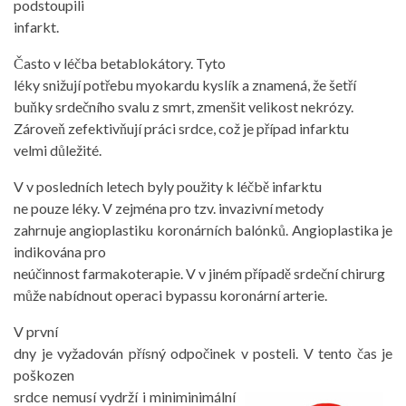
podstoupili
infarkt.
Často v léčba betablokátory. Tyto
léky snižují potřebu myokardu kyslík a znamená, že šetří
buňky srdečního svalu z smrt, zmenšit velikost nekrózy.
Zároveň zefektivňují práci srdce, což je případ infarktu
velmi důležité.
V v posledních letech byly použity k léčbě infarktu
ne pouze léky. V zejména pro tzv. invazivní metody
zahrnuje angioplastiku koronárních balónků. Angioplastika je
indikována pro
neúčinnost farmakoterapie. V v jiném případě srdeční chirurg
může nabídnout operaci bypassu koronární arterie.
V první
dny je vyžadován přísný odpočinek v posteli. V tento čas je
poškozen
srdce nemusí vydrží i mini
minimální