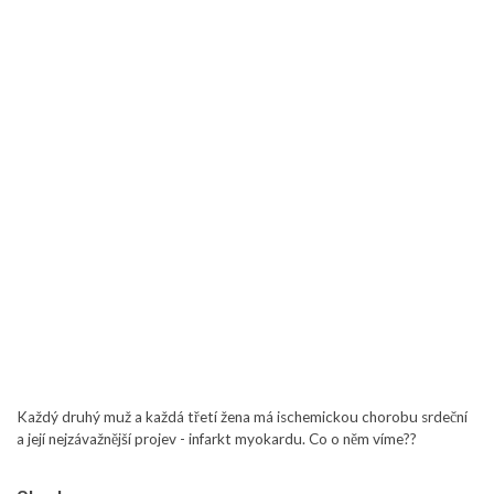
Každý druhý muž a každá třetí žena má ischemickou chorobu srdeční
a její nejzávažnější projev - infarkt myokardu. Co o něm víme??