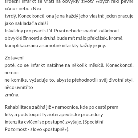
srdeční infarkt se vrátí na obvyklý život? Abych řekl pevně
«Ano» nebo «Ne»
tvrdý. Koneckonců, ona je na každý jeho vlastní: jeden pracuje
jako nakladač a další
tráví dny pro psací stůl. První nebude snadné zvládnout
obvyklé činnosti a druhá bude mít málo překážek. kromě,
komplikace ano a samotné infarkty každý je jiný.
Zotavení
poté, co se infarkt natáhne na několik měsíců. Koneckonců,
nemoc
ne komiks, vyžaduje to, abyste přehodnotili svůj životní styl,
něco uvnitř to
změna.
Rehabilitace začíná již v nemocnice, kde po cestě prem
léky a podstoupit fyzioterapeutické procedury
intenzita cvičení se postupně zvyšuje. (Speciální
Pozornost - slovo «postupně»).