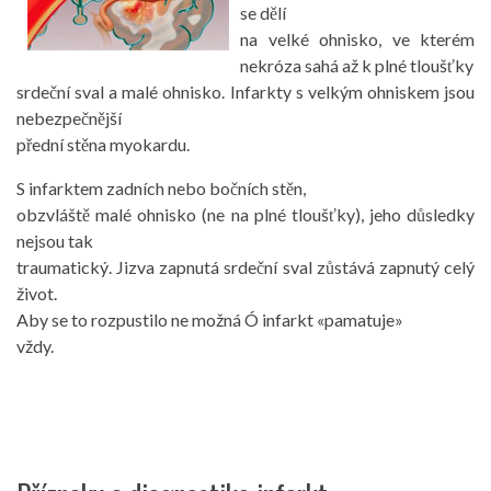
se dělí
na velké ohnisko, ve kterém
nekróza sahá až k plné tloušťky
srdeční sval a malé ohnisko. Infarkty s velkým ohniskem jsou
nebezpečnější
přední stěna myokardu.
S infarktem zadních nebo bočních stěn,
obzvláště malé ohnisko (ne na plné tloušťky), jeho důsledky
nejsou tak
traumatický. Jizva zapnutá srdeční sval zůstává zapnutý celý
život.
Aby se to rozpustilo ne možná Ó infarkt «pamatuje»
vždy.