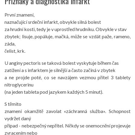
Příznaky a diagnostika infarkt
První znamení,
naznačující srdeční infarkt, obvykle silná bolest
za hrudní kosti, tedy je v uprostřed hrudníku. Obvykle v stav
zbytek; lisuje, popáluje, mačká, může se vzdát paže, rameno,
záda,
čelist, krk.
U anginy pectoris se taková bolest vyskytuje během čas
zatížení a s infarktem je silnější a často začíná v zbytek
a ne projde poté, co se navzájem vezmou přítel 3 tablety
nitroglycerinu
(na jeden tableta pod jazykem každých 5 minut).
S těmito
znamení okamžitě zavolat «záchranná služba». Schopnost
vydržet daný
případ - nebezpečný nepřítel. Někdy se onemocnění projevuje
zvracením nebo