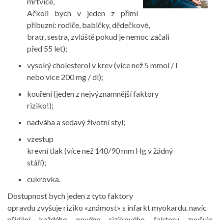
mrtvice,
Ačkoli bych v jeden z přímí
příbuzní: rodiče, babičky, dědečkové,
bratr, sestra, zvláště pokud je nemoc začali
před 55 let);
vysoký cholesterol v krev (více než 5 mmol / l
nebo více 200 mg / dl);
kouření (jeden z nejvýznamnější faktory
riziko!);
nadváha a sedavý životní styl;
vzestup
krevní tlak (více než 140/90 mm Hg v žádný
stáří);
cukrovka.
Dostupnost bych jeden z tyto faktory
opravdu zvyšuje riziko «známost» s infarkt myokardu. navíc
přidání každého nového rizikového faktoru zvyšuje