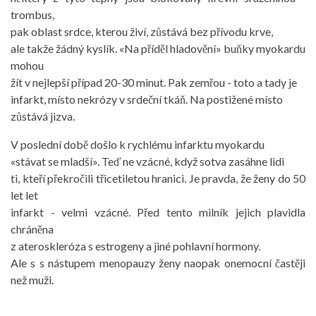
trombus,
pak oblast srdce, kterou živí, zůstává bez přívodu krve,
ale takže žádný kyslík. «Na příděl hladovění» buňky myokardu
mohou
žít v nejlepší případ 20-30 minut. Pak zemřou - toto a tady je
infarkt, místo nekrózy v srdeční tkáň. Na postižené místo
zůstává jizva.
V poslední době došlo k rychlému infarktu myokardu
«stávat se mladší». Teď ne vzácné, když sotva zasáhne lidi
ti, kteří překročili třicetiletou hranici. Je pravda, že ženy do 50
let let
infarkt - velmi vzácné. Před tento milník jejich plavidla
chráněna
z ateroskleróza s estrogeny a jiné pohlavní hormony.
Ale s s nástupem menopauzy ženy naopak onemocní častěji
než muži.