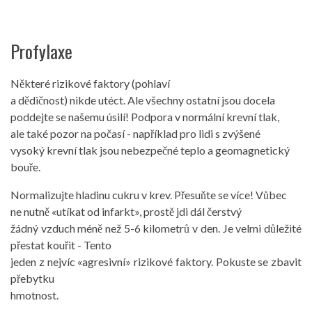
Profylaxe
Některé rizikové faktory (pohlaví
a dědičnost) nikde utéct. Ale všechny ostatní jsou docela
poddejte se našemu úsilí! Podpora v normální krevní tlak,
ale také pozor na počasí - například pro lidi s zvýšené
vysoký krevní tlak jsou nebezpečné teplo a geomagnetický
bouře.
Normalizujte hladinu cukru v krev. Přesuňte se více! Vůbec
ne nutně «utíkat od infarkt», prostě jdi dál čerstvý
žádný vzduch méně než 5-6 kilometrů v den. Je velmi důležité
přestat kouřit - Tento
jeden z nejvíc «agresivní» rizikové faktory. Pokuste se zbavit
přebytku
hmotnost.