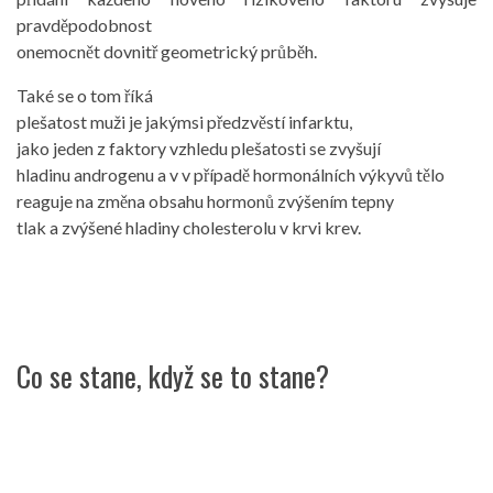
pravděpodobnost
onemocnět dovnitř geometrický průběh.
Také se o tom říká
plešatost muži je jakýmsi předzvěstí infarktu,
jako jeden z faktory vzhledu plešatosti se zvyšují
hladinu androgenu a v v případě hormonálních výkyvů tělo
reaguje na změna obsahu hormonů zvýšením tepny
tlak a zvýšené hladiny cholesterolu v krvi krev.
Co se stane, když se to stane?