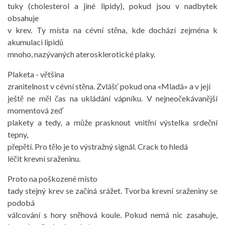
tuky (cholesterol a jiné lipidy), pokud jsou v nadbytek
obsahuje
v krev. Ty místa na cévní stěna, kde dochází zejména k
akumulaci lipidů
mnoho, nazývaných aterosklerotické plaky.
Plaketa - většina
zranitelnost v cévní stěna. Zvlášť pokud ona «Mladá» a v její
ještě ne měl čas na ukládání vápníku. V nejneočekávanější
momentová zeď
plakety a tedy, a může prasknout vnitřní výstelka srdeční
tepny,
přepětí. Pro tělo je to výstražný signál. Crack to hledá
léčit krevní sraženinu.
Proto na poškozené místo
tady stejný krev se začíná srážet. Tvorba krevní sraženiny se
podobá
válcování s hory sněhová koule. Pokud nemá nic zasahuje,