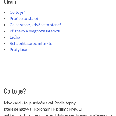
Obsah
Co to je?
Proč se to stalo?
Co se stane, když se to stane?
Příznaky a diagnóza infarktu
Léčba
Rehabilitace po infarktu
Profylaxe
Co to je?
Myokard - to je srdeční sval. Podle tepny,
které se nazývají koronární, k přijímá krev. Li
některý z tyto tepny jsou blokovány krevní sraženinou -