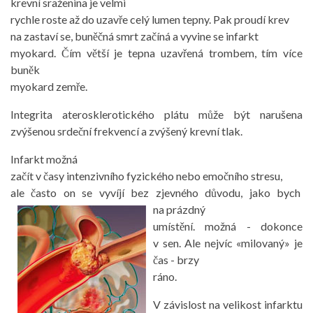
krevní sraženina je velmi
rychle roste až do uzavře celý lumen tepny. Pak proudí krev
na zastaví se, buněčná smrt začíná a vyvine se infarkt
myokard. Čím větší je tepna uzavřená trombem, tím více
buněk
myokard zemře.
Integrita aterosklerotického plátu může být narušena
zvýšenou srdeční frekvencí a zvýšený krevní tlak.
Infarkt možná
začít v časy intenzivního fyzického nebo emočního stresu,
ale často on se vyvíjí bez zjevného důvodu, jako bych
na prázdný
umístění. možná - dokonce
v sen. Ale nejvíc «milovaný» je
čas - brzy
ráno.
V závislost na velikost infarktu