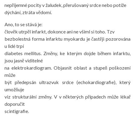
nepříjemné pocity v žaludek, přerušovaný srdce nebo potíže
dýchání, ztráta vědomí.
Ano, to se stává je:
člověk utrpěl infarkt, dokonce ani ne všiml si toho. Tzv
bezbolestná forma infarktu myokardu je častěji pozorována
u lidé trpí
diabetes mellitus. Změny, ke kterým dojde během infarktu,
jsou jasně viditelné
na elektrokardiogram. Objasnit oblast a stupeň poškození
může
být předepsán ultrazvuk srdce (echokardiografie), který
umožňuje
viz strukturální změny. V v některých případech může lékař
doporučit
scintigrafie.