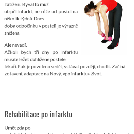
zatížení. Býval to muž,
utrpěl infarkt, ne růže od postel na
několik týdnů. Dnes
doba odpočinku v posteli je výrazně
snížena.
Ale nevadí,
Ačkoli bych tři dny po infarktu
musíte ležet dohlížené postele
lékaři. Pak je povoleno sedět, vstávat později, chodit. Začíná
zotavení, adaptace na Nový, «po infarktu» život.
Rehabilitace po infarktu
Umět zda po