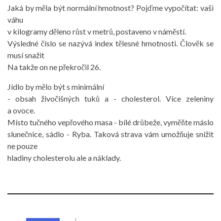
Jaká by měla být normální hmotnost? Pojďme vypočítat: vaši
váhu
v kilogramy děleno růst v metrů, postaveno v náměstí.
Výsledné číslo se nazývá index tělesné hmotnosti. Člověk se
musí snažit
Na takže on ne překročil 26.
Jídlo by mělo být s minimální
- obsah živočišných tuků a - cholesterol. Více zeleniny
a ovoce.
Místo tučného vepřového masa - bílé drůbeže, vyměňte máslo
slunečnice, sádlo - Ryba. Taková strava vám umožňuje snížit
ne pouze
hladiny cholesterolu ale a náklady.