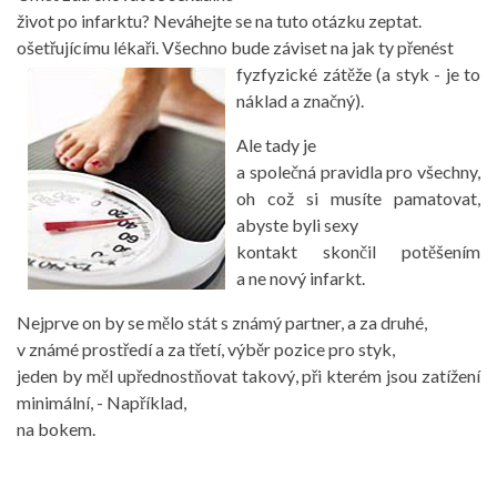
život po infarktu? Neváhejte se na tuto otázku zeptat.
ošetřujícímu lékaři. Všechno bude záviset na jak ty přenést
fyz
fyzické zátěže (a styk - je to
náklad a značný).
Ale tady je
a společná pravidla pro všechny,
oh což si musíte pamatovat,
abyste byli sexy
kontakt skončil potěšením
a ne nový infarkt.
Nejprve on by se mělo stát s známý partner, a za druhé,
v známé prostředí a za třetí, výběr pozice pro styk,
jeden by měl upřednostňovat takový, při kterém jsou zatížení
minimální, - Například,
na bokem.