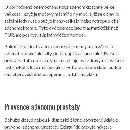
U pokročilého onemocnění, když adenom dosáhne velké
velikosti, když je močový měchýř plný moči a již se objevilo
selhání ledvin, se použije transvesikální nebo retropubická
adenomektomie. Tyto dvě operace jsou traumatičtější než
TUR, ale poskytují úplné vyléčení nemoci..
Pokud je pacient s adenomem stále mladý a má zájem o
udržení sexuální aktivity, podstoupí transuretrální disekci
prostaty. Tato operace vám umožňuje být zdravým člověkem
ještě několik let a mít sexuální život, ale po této době budete
muset provést druhou operaci a odstranit žlázu.
Prevence adenomu prostaty
Bohužel dosud nejsou k dispozici žádné potvrzené údaje o
prevenci adenomu prostaty. Existují důkazy, že některé