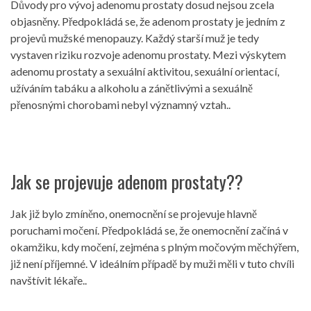
Důvody pro vývoj adenomu prostaty dosud nejsou zcela
objasněny. Předpokládá se, že adenom prostaty je jedním z
projevů mužské menopauzy. Každý starší muž je tedy
vystaven riziku rozvoje adenomu prostaty. Mezi výskytem
adenomu prostaty a sexuální aktivitou, sexuální orientací,
užíváním tabáku a alkoholu a zánětlivými a sexuálně
přenosnými chorobami nebyl významný vztah..
Jak se projevuje adenom prostaty??
Jak již bylo zmíněno, onemocnění se projevuje hlavně
poruchami močení. Předpokládá se, že onemocnění začíná v
okamžiku, kdy močení, zejména s plným močovým měchýřem,
již není příjemné. V ideálním případě by muži měli v tuto chvíli
navštívit lékaře..