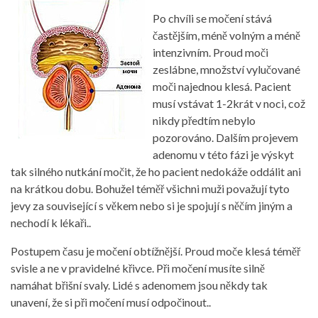
Po chvíli se močení stává
častějším, méně volným a méně
intenzivním. Proud moči
zeslábne, množství vylučované
moči najednou klesá. Pacient
musí vstávat 1-2krát v noci, což
nikdy předtím nebylo
pozorováno. Dalším projevem
adenomu v této fázi je výskyt
tak silného nutkání močit, že ho pacient nedokáže oddálit ani
na krátkou dobu. Bohužel téměř všichni muži považují tyto
jevy za související s věkem nebo si je spojují s něčím jiným a
nechodí k lékaři..
Postupem času je močení obtížnější. Proud moče klesá téměř
svisle a ne v pravidelné křivce. Při močení musíte silně
namáhat břišní svaly. Lidé s adenomem jsou někdy tak
unavení, že si při močení musí odpočinout..