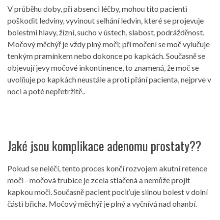
V průběhu doby, při absenci léčby, mohou tito pacienti
poškodit ledviny, vyvinout selhání ledvin, které se projevuje
bolestmi hlavy, žízní, sucho v ústech, slabost, podrážděnost.
Močový měchýř je vždy plný moči; při močení se moč vylučuje
tenkým pramínkem nebo dokonce po kapkách. Současně se
objevují jevy močové inkontinence, to znamená, že moč se
uvolňuje po kapkách neustále a proti přání pacienta, nejprve v
noci a poté nepřetržitě..
Jaké jsou komplikace adenomu prostaty??
Pokud se neléčí, tento proces končí rozvojem akutní retence
moči - močová trubice je zcela stlačená a nemůže projít
kapkou moči. Současně pacient pociťuje silnou bolest v dolní
části břicha. Močový měchýř je plný a vyčnívá nad ohanbí.