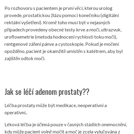
Po rozhovoru s pacientem je první věcí, kterou urolog
provede, prostatickou žlázu pomocí konečníku (digitální
rektální vyšetření). Kromě toho musí být v nejasných
případech provedeny obecné testy krve a moči, ultrazvuk,
uroflowmetrie (metoda hodnocení rychlosti toku moči),
rentgenové záření pánve a cystoskopie. Pokud je močení
opožděno, pacient je okamžitě umístěn s katétrem, aby byl
zajištěn odtok moči.
Jak se léčí adenom prostaty??
Léčba prostaty může být medikace, neoperativní a
operativní..
Léková léčba je účinná pouze v časných stádiích onemocnění,
kdy může pacient volně močit a moč je zcela vylučována z