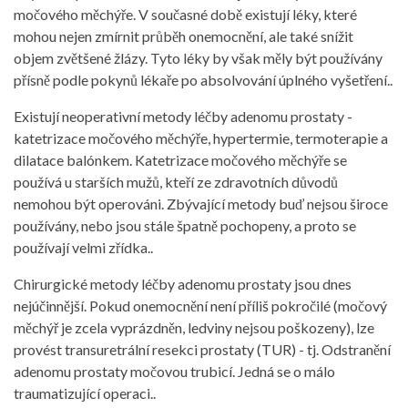
močového měchýře. V současné době existují léky, které
mohou nejen zmírnit průběh onemocnění, ale také snížit
objem zvětšené žlázy. Tyto léky by však měly být používány
přísně podle pokynů lékaře po absolvování úplného vyšetření..
Existují neoperativní metody léčby adenomu prostaty -
katetrizace močového měchýře, hypertermie, termoterapie a
dilatace balónkem. Katetrizace močového měchýře se
používá u starších mužů, kteří ze zdravotních důvodů
nemohou být operováni. Zbývající metody buď nejsou široce
používány, nebo jsou stále špatně pochopeny, a proto se
používají velmi zřídka..
Chirurgické metody léčby adenomu prostaty jsou dnes
nejúčinnější. Pokud onemocnění není příliš pokročilé (močový
měchýř je zcela vyprázdněn, ledviny nejsou poškozeny), lze
provést transuretrální resekci prostaty (TUR) - tj. Odstranění
adenomu prostaty močovou trubicí. Jedná se o málo
traumatizující operaci..