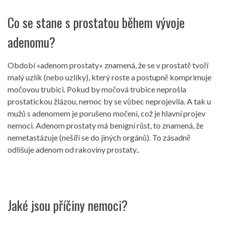
Co se stane s prostatou během vývoje
adenomu?
Období «adenom prostaty» znamená, že se v prostatě tvoří
malý uzlík (nebo uzlíky), který roste a postupně komprimuje
močovou trubici. Pokud by močová trubice neprošla
prostatickou žlázou, nemoc by se vůbec neprojevila. A tak u
mužů s adenomem je porušeno močení, což je hlavní projev
nemoci. Adenom prostaty má benigní růst, to znamená, že
nemetastázuje (nešíří se do jiných orgánů). To zásadně
odlišuje adenom od rakoviny prostaty..
Jaké jsou příčiny nemoci?