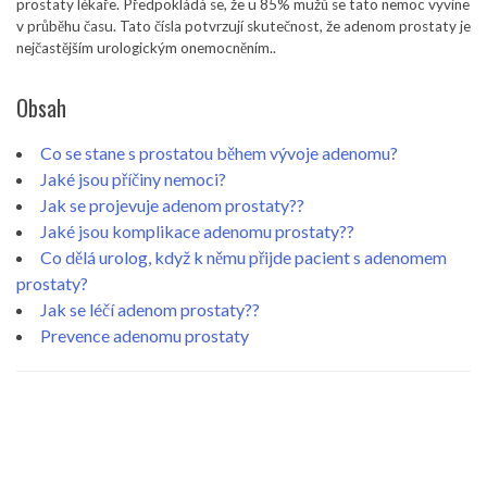
prostaty lékaře. Předpokládá se, že u 85% mužů se tato nemoc vyvine
v průběhu času. Tato čísla potvrzují skutečnost, že adenom prostaty je
nejčastějším urologickým onemocněním..
Obsah
Co se stane s prostatou během vývoje adenomu?
Jaké jsou příčiny nemoci?
Jak se projevuje adenom prostaty??
Jaké jsou komplikace adenomu prostaty??
Co dělá urolog, když k němu přijde pacient s adenomem
prostaty?
Jak se léčí adenom prostaty??
Prevence adenomu prostaty