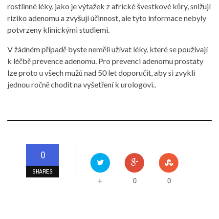
rostlinné léky, jako je výtažek z africké švestkové kůry, snižují
riziko adenomu a zvyšují účinnost, ale tyto informace nebyly
potvrzeny klinickými studiemi.
V žádném případě byste neměli užívat léky, které se používají
k léčbě prevence adenomu. Pro prevenci adenomu prostaty
lze proto u všech mužů nad 50 let doporučit, aby si zvykli
jednou ročně chodit na vyšetření k urologovi..
0
SHARES
0
0
+