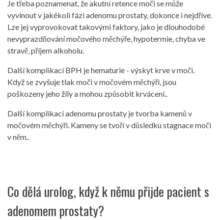
Je třeba poznamenat, že akutní retence moči se může
vyvinout v jakékoli fázi adenomu prostaty, dokonce i nejdříve.
Lze jej vyprovokovat takovými faktory, jako je dlouhodobé
nevyprazdňování močového měchýře, hypotermie, chyba ve
stravě, příjem alkoholu.
Další komplikací BPH je hematurie - výskyt krve v moči.
Když se zvyšuje tlak moči v močovém měchýři, jsou
poškozeny jeho žíly a mohou způsobit krvácení..
Další komplikací adenomu prostaty je tvorba kamenů v
močovém měchýři. Kameny se tvoří v důsledku stagnace moči
v něm..
Co dělá urolog, když k němu přijde pacient s
adenomem prostaty?