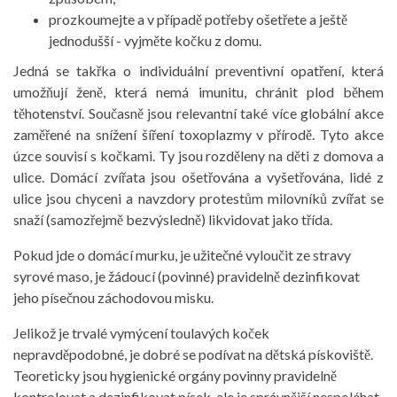
prozkoumejte a v případě potřeby ošetřete a ještě
jednodušší - vyjměte kočku z domu.
Jedná se takřka o individuální preventivní opatření, která
umožňují ženě, která nemá imunitu, chránit plod během
těhotenství. Současně jsou relevantní také více globální akce
zaměřené na snížení šíření toxoplazmy v přírodě. Tyto akce
úzce souvisí s kočkami. Ty jsou rozděleny na děti z domova a
ulice. Domácí zvířata jsou ošetřována a vyšetřována, lidé z
ulice jsou chyceni a navzdory protestům milovníků zvířat se
snaží (samozřejmě bezvýsledně) likvidovat jako třída.
Pokud jde o domácí murku, je užitečné vyloučit ze stravy
syrové maso, je žádoucí (povinné) pravidelně dezinfikovat
jeho písečnou záchodovou misku.
Jelikož je trvalé vymýcení toulavých koček
nepravděpodobné, je dobré se podívat na dětská pískoviště.
Teoreticky jsou hygienické orgány povinny pravidelně
kontrolovat a dezinfikovat písek, ale je správnější nespoléhat