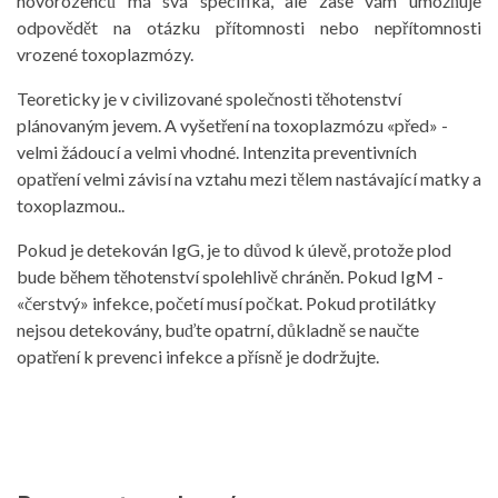
novorozenců má svá specifika, ale zase vám umožňuje
odpovědět na otázku přítomnosti nebo nepřítomnosti
vrozené toxoplazmózy.
Teoreticky je v civilizované společnosti těhotenství
plánovaným jevem. A vyšetření na toxoplazmózu «před» -
velmi žádoucí a velmi vhodné. Intenzita preventivních
opatření velmi závisí na vztahu mezi tělem nastávající matky a
toxoplazmou..
Pokud je detekován IgG, je to důvod k úlevě, protože plod
bude během těhotenství spolehlivě chráněn. Pokud IgM -
«čerstvý» infekce, početí musí počkat. Pokud protilátky
nejsou detekovány, buďte opatrní, důkladně se naučte
opatření k prevenci infekce a přísně je dodržujte.