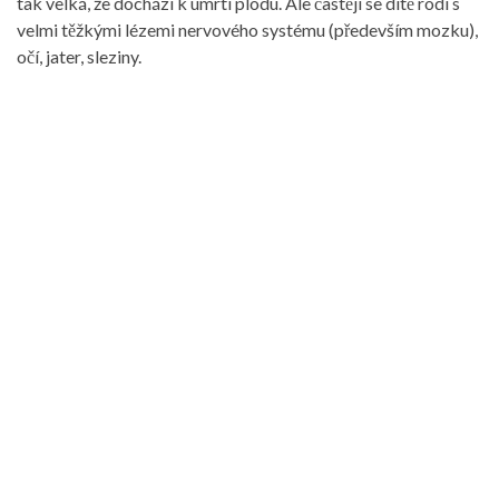
tak velká, že dochází k úmrtí plodu. Ale častěji se dítě rodí s
velmi těžkými lézemi nervového systému (především mozku),
očí, jater, sleziny.