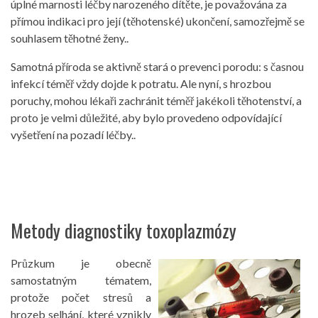
úplné marnosti léčby narozeného dítěte, je považována za
přímou indikaci pro její (těhotenské) ukončení, samozřejmě se
souhlasem těhotné ženy..
Samotná příroda se aktivně stará o prevenci porodu: s časnou
infekcí téměř vždy dojde k potratu. Ale nyní, s hrozbou
poruchy, mohou lékaři zachránit téměř jakékoli těhotenství, a
proto je velmi důležité, aby bylo provedeno odpovídající
vyšetření na pozadí léčby..
Metody diagnostiky toxoplazmózy
Průzkum je obecně
samostatným tématem,
protože počet stresů a
hrozeb selhání, které vznikly