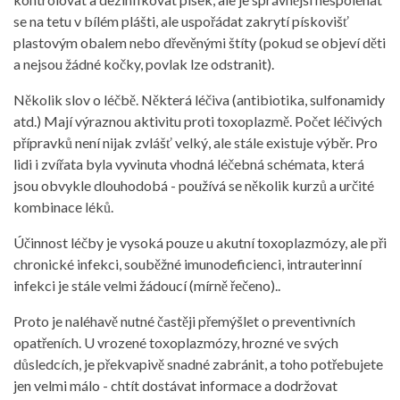
se na tetu v bílém plášti, ale uspořádat zakrytí pískovišť
plastovým obalem nebo dřevěnými štíty (pokud se objeví děti
a nejsou žádné kočky, povlak lze odstranit).
Několik slov o léčbě. Některá léčiva (antibiotika, sulfonamidy
atd.) Mají výraznou aktivitu proti toxoplazmě. Počet léčivých
přípravků není nijak zvlášť velký, ale stále existuje výběr. Pro
lidi i zvířata byla vyvinuta vhodná léčebná schémata, která
jsou obvykle dlouhodobá - používá se několik kurzů a určité
kombinace léků.
Účinnost léčby je vysoká pouze u akutní toxoplazmózy, ale při
chronické infekci, souběžné imunodeficienci, intrauterinní
infekci je stále velmi žádoucí (mírně řečeno)..
Proto je naléhavě nutné častěji přemýšlet o preventivních
opatřeních. U vrozené toxoplazmózy, hrozné ve svých
důsledcích, je překvapivě snadné zabránit, a toho potřebujete
jen velmi málo - chtít dostávat informace a dodržovat