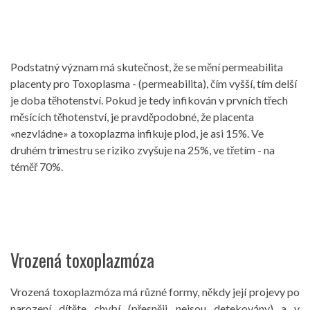
Podstatný význam má skutečnost, že se mění permeabilita
placenty pro Toxoplasma - (permeabilita), čím vyšší, tím delší
je doba těhotenství. Pokud je tedy infikován v prvních třech
měsících těhotenství, je pravděpodobné, že placenta
«nezvládne» a toxoplazma infikuje plod, je asi 15%. Ve
druhém trimestru se riziko zvyšuje na 25%, ve třetím - na
téměř 70%.
Vrozená toxoplazmóza
Vrozená toxoplazmóza má různé formy, někdy její projevy po
narození dítěte chybí (přesněji nejsou detekovány) a v