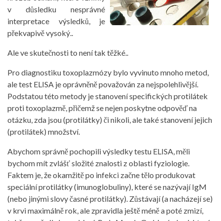
v důsledku nesprávné
interpretace výsledků, je
překvapivě vysoký..
Ale ve skutečnosti to není tak těžké..
Pro diagnostiku toxoplazmózy bylo vyvinuto mnoho metod,
ale test ELISA je oprávněně považován za nejspolehlivější.
Podstatou této metody je stanovení specifických protilátek
proti toxoplazmě, přičemž se nejen poskytne odpověď na
otázku, zda jsou (protilátky) či nikoli, ale také stanovení jejich
(protilátek) množství.
Abychom správně pochopili výsledky testu ELISA, měli
bychom mít zvlášť složité znalosti z oblasti fyziologie.
Faktem je, že okamžitě po infekci začne tělo produkovat
speciální protilátky (imunoglobuliny), které se nazývají IgM
(nebo jinými slovy časné protilátky). Zůstávají (a nacházejí se)
v krvi maximálně rok, ale zpravidla ještě méně a poté zmizí,