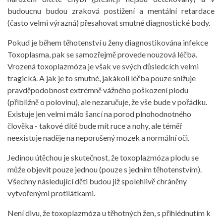
budoucnu budou zraková postižení a mentální retardace
(často velmi výrazná) přesahovat smutné diagnostické body.
Pokud je během těhotenství u ženy diagnostikována infekce
Toxoplasma, pak se samozřejmě provede nouzová léčba.
Vrozená toxoplazmóza je však ve svých důsledcích velmi
tragická. A jak je to smutné, jakákoli léčba pouze snižuje
pravděpodobnost extrémně vážného poškození plodu
(přibližně o polovinu), ale nezaručuje, že vše bude v pořádku.
Existuje jen velmi málo šancí na porod plnohodnotného
člověka - takové dítě bude mít ruce a nohy, ale téměř
neexistuje naděje na neporušený mozek a normální oči.
Jedinou útěchou je skutečnost, že toxoplazmóza plodu se
může objevit pouze jednou (pouze s jedním těhotenstvím).
Všechny následující děti budou již spolehlivě chráněny
vytvořenými protilátkami.
Není divu, že toxoplazmóza u těhotných žen, s přihlédnutím k