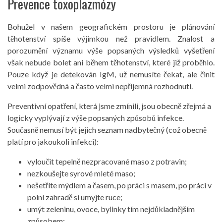
Prevence toxoplazmózy
Bohužel v našem geografickém prostoru je plánování
těhotenství spíše výjimkou než pravidlem. Znalost a
porozumění významu výše popsaných výsledků vyšetření
však nebude bolet ani během těhotenství, které již proběhlo.
Pouze když je detekován IgM, už nemusíte čekat, ale činit
velmi zodpovědná a často velmi nepříjemná rozhodnutí.
Preventivní opatření, která jsme zmínili, jsou obecně zřejmá a
logicky vyplývají z výše popsaných způsobů infekce.
Současně nemusí být jejich seznam nadbytečný (což obecně
platí pro jakoukoli infekci):
vyloučit tepelně nezpracované maso z potravin;
nezkoušejte syrové mleté ​​maso;
nešetříte mýdlem a časem, po práci s masem, po práci v
polní zahradě si umyjte ruce;
umýt zeleninu, ovoce, bylinky tím nejdůkladnějším
způsobem;