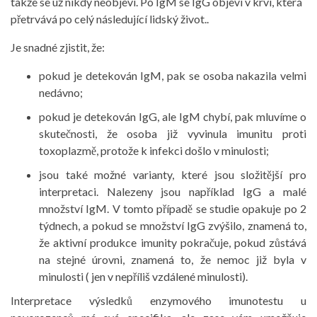
takže se už nikdy neobjeví. Po IgM se IgG objeví v krvi, která
přetrvává po celý následující lidský život..
Je snadné zjistit, že:
pokud je detekován IgM, pak se osoba nakazila velmi
nedávno;
pokud je detekován IgG, ale IgM chybí, pak mluvíme o
skutečnosti, že osoba již vyvinula imunitu proti
toxoplazmě, protože k infekci došlo v minulosti;
jsou také možné varianty, které jsou složitější pro
interpretaci. Nalezeny jsou například IgG a malé
množství IgM. V tomto případě se studie opakuje po 2
týdnech, a pokud se množství IgG zvýšilo, znamená to,
že aktivní produkce imunity pokračuje, pokud zůstává
na stejné úrovni, znamená to, že nemoc již byla v
minulosti ( jen v nepříliš vzdálené minulosti).
Interpretace výsledků enzymového imunotestu u