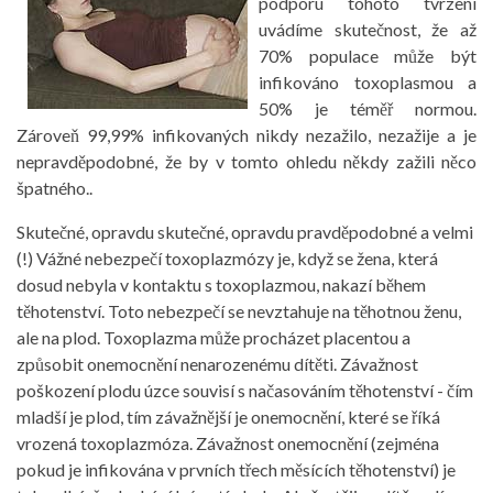
podporu tohoto tvrzení
uvádíme skutečnost, že až
70% populace může být
infikováno toxoplasmou a
50% je téměř normou.
Zároveň 99,99% infikovaných nikdy nezažilo, nezažije a je
nepravděpodobné, že by v tomto ohledu někdy zažili něco
špatného..
Skutečné, opravdu skutečné, opravdu pravděpodobné a velmi
(!) Vážné nebezpečí toxoplazmózy je, když se žena, která
dosud nebyla v kontaktu s toxoplazmou, nakazí během
těhotenství. Toto nebezpečí se nevztahuje na těhotnou ženu,
ale na plod. Toxoplazma může procházet placentou a
způsobit onemocnění nenarozenému dítěti. Závažnost
poškození plodu úzce souvisí s načasováním těhotenství - čím
mladší je plod, tím závažnější je onemocnění, které se říká
vrozená toxoplazmóza. Závažnost onemocnění (zejména
pokud je infikována v prvních třech měsících těhotenství) je