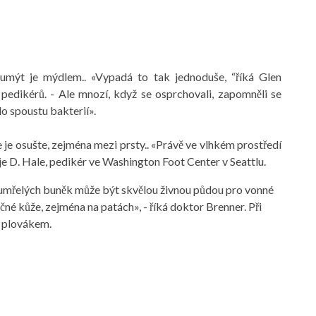
 umýt je mýdlem.. «Vypadá to tak jednoduše, “říká Glen
pedikérů. - Ale mnozí, když se osprchovali, zapomněli se
lo spoustu bakterií».
 je osušte, zejména mezi prsty.. «Právě ve vlhkém prostředí
je D. Hale, pedikér ve Washington Foot Center v Seattlu.
odumřelých buněk může být skvělou živnou půdou pro vonné
čné kůže, zejména na patách», - říká doktor Brenner. Při
m plovákem.