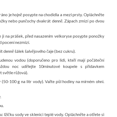
ráno je hojně posypte na chodidla a mezi prsty. Opláchněte
ožky nebo punčochy dvakrát denně. Zápach zmizí po dvou
 ji na prášek, před nasazením velkoryse posypte ponožky
d pocení nezmizí.
ít denně šálek šalvějového čaje (bez cukru).
denou vodou (doporučeno pro lidi, kteří mají počáteční
aždou noc udělejte 10minutové koupele s přídavkem
 světle růžová).
(50-100 g na litr vody). Vařte půl hodiny na mírném ohni.
.
ou.
 lžičku sody ve sklenici teplé vody. Opláchněte a otřete si