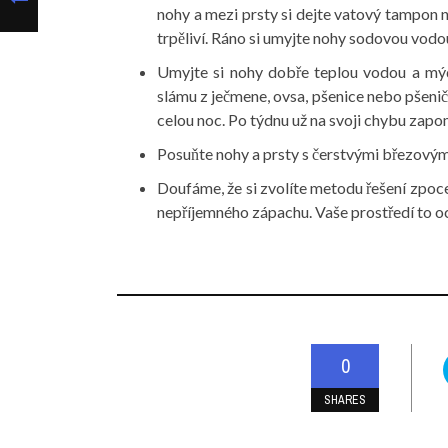
nohy a mezi prsty si dejte vatový tampon 
trpěliví. Ráno si umyjte nohy sodovou vodou
Umyjte si nohy dobře teplou vodou a mýd
slámu z ječmene, ovsa, pšenice nebo pšeničn
celou noc. Po týdnu už na svoji chybu zap
Posuňte nohy a prsty s čerstvými březovými
Doufáme, že si zvolíte metodu řešení zpoce
nepříjemného zápachu. Vaše prostředí to oc
0
SHARES