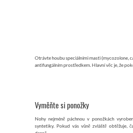
Otrávte houbu speciálními masti (mycozolone, c
antifungálním prostředkem. Hlavní věc je, že poko
Vyměňte si ponožky
Nohy nejméně páchnou v ponožkách vyrobený
syntetiky. Pokud vás vůně zvláště obtěžuje, ča
denně..