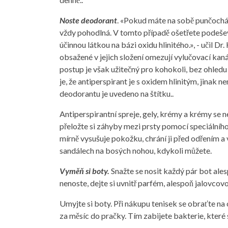
Noste deodorant
. «Pokud máte na sobě punčocháč
vždy pohodlná. V tomto případě ošetřete podeše
účinnou látkou na bázi oxidu hlinitého.», - učil Dr.
obsažené v jejich složení omezují vylučovací kaná
postup je však užitečný pro kohokoli, bez ohledu
je, že antiperspirant je s oxidem hlinitým, jinak 
deodorantu je uvedeno na štítku..
Antiperspirantní spreje, gely, krémy a krémy se ne
přeložte si záhyby mezi prsty pomocí speciální
mírně vysušuje pokožku, chrání ji před odřením a 
sandálech na bosých nohou, kdykoli můžete.
Vyměň si boty.
Snažte se nosit každý pár bot ales
nenoste, dejte si uvnitř parfém, alespoň jalovcovo
Umyjte si boty. Při nákupu tenisek se obraťte na 
za měsíc do pračky. Tím zabijete bakterie, které s