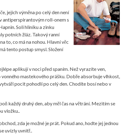
e, jejich výměna po celý den není
v antiperspirantovým roll-onem s
 Hapnin. Soli hliníku a zinku
ly potních žláz. Takový ranní
 na to, co má na nohou. Hlavní věc
nemá tento postup smysl. Složení
jlépe aplikují v noci před spaním. Než vyrazíte ven,
ho vonného mastekového prášku. Dobře absorbuje vlhkost,
vytváří pocit pohodlí po celý den. Chodíte bosí nebo v
poň každý druhý den, aby měl čas na větrání. Mezitím se
u vložku..
obchod, zda je možné je prát. Pokud ano, hodte jej jednou
e uvízly uvnitř..