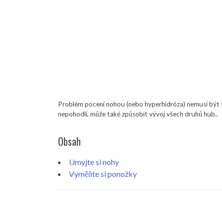
Problém pocení nohou (nebo hyperhidróza) nemusí být t
nepohodlí, může také způsobit vývoj všech druhů hub..
Obsah
Umyjte si nohy
Vyměňte si ponožky