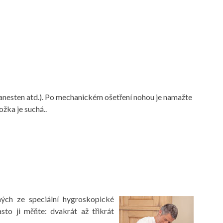
anesten atd.). Po mechanickém ošetření nohou je namažte
žka je suchá..
ch ze speciální hygroskopické
sto ji měňte: dvakrát až třikrát