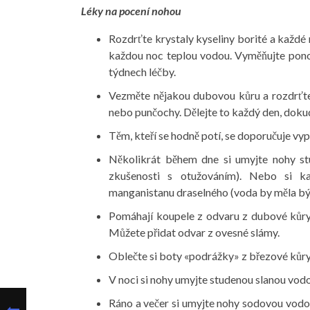
Léky na pocení nohou
Rozdrťte krystaly kyseliny borité a každé 
každou noc teplou vodou. Vyměňujte pon
týdnech léčby.
Vezměte nějakou dubovou kůru a rozdrťte
nebo punčochy. Dělejte to každý den, doku
Těm, kteří se hodně potí, se doporučuje vyp
Několikrát během dne si umyjte nohy stu
zkušenosti s otužováním). Nebo si k
manganistanu draselného (voda by měla být
Pomáhají koupele z odvaru z dubové kůry 
Můžete přidat odvar z ovesné slámy.
Oblečte si boty «podrážky» z březové kůry
V noci si nohy umyjte studenou slanou vod
Ráno a večer si umyjte nohy sodovou vodou: