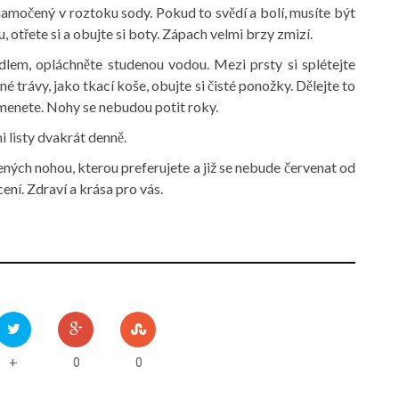
namočený v roztoku sody. Pokud to svědí a bolí, musíte být
, otřete si a obujte si boty. Zápach velmi brzy zmizí.
lem, opláchněte studenou vodou. Mezi prsty si splétejte
é trávy, jako tkací koše, obujte si čisté ponožky. Dělejte to
omenete. Nohy se nebudou potit roky.
 listy dvakrát denně.
ných nohou, kterou preferujete a již se nebude červenat od
ení. Zdraví a krása pro vás.
0
0
+