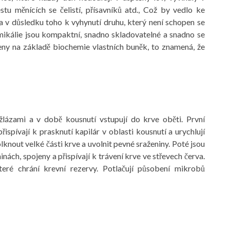
tu měnících se čelistí, přísavníků atd., Což by vedlo ke
a v důsledku toho k vyhynutí druhu, který není schopen se
mikálie jsou kompaktní, snadno skladovatelné a snadno se
ářeny na základě biochemie vlastních buněk, to znamená, že
žlázami a v době kousnutí vstupují do krve oběti. První
přispívají k prasknutí kapilár v oblasti kousnutí a urychlují
lknout velké části krve a uvolnit pevné sraženiny. Poté jsou
inách, spojeny a přispívají k trávení krve ve střevech červa.
které chrání krevní rezervy. Potlačují působení mikrobů