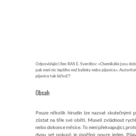
Odpovídající člen RAS E. Sverdlov: «Chemikálie jsou dob
pak není nic lepšího než bylinky nebo pijavice.». Autorit
pijavice tak léčivá??
Obsah
Pouze několik hirudin lze nazvat skutečnými pa
zůstat na těle své oběti. Museli zvládnout rych
nebo dokonce měsíce. To není překvapující, protože
dvou set pokusů je úspěšný pouze jeden. Pijav