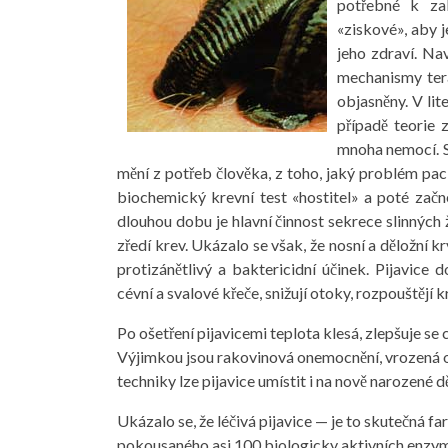
potřebné k zab
«ziskové», aby 
jeho zdraví. Na
mechanismy tera
objasněny. V li
případě teorie 
mnoha nemocí. So
mění z potřeb člověka, z toho, jaký problém pac
biochemický krevní test «hostitel» a poté začn
dlouhou dobu je hlavní činnost sekrece slinných 
zředí krev. Ukázalo se však, že nosní a děložní k
protizánětlivý a baktericidní účinek. Pijavice do
cévní a svalové křeče, snižují otoky, rozpouštějí k
Po ošetření pijavicemi teplota klesá, zlepšuje se 
Výjimkou jsou rakovinová onemocnění, vrozená on
techniky lze pijavice umístit i na nově narozené dě
Ukázalo se, že léčivá pijavice — je to skutečná f
pokousaného asi 100 biologicky aktivních enzymů