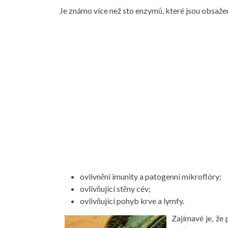
Je známo více než sto enzymů, které jsou obsažen
ovlivnění imunity a patogenní mikroflóry;
ovlivňující stěny cév;
ovlivňující pohyb krve a lymfy.
Zajímavé je, že