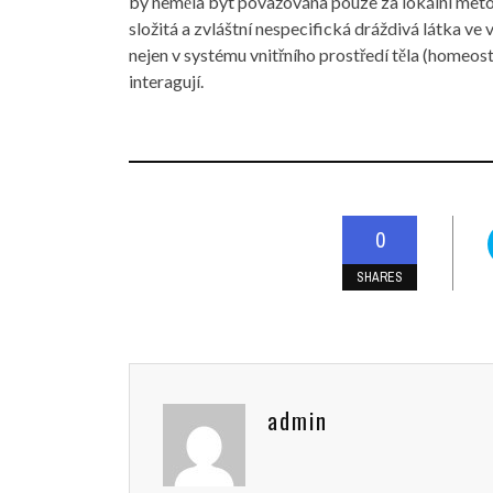
by neměla být považována pouze za lokální metod
složitá a zvláštní nespecifická dráždivá látka ve
nejen v systému vnitřního prostředí těla (homeost
interagují.
0
SHARES
admin