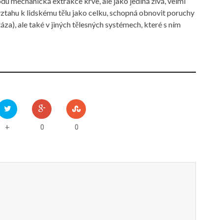
u mechanická extrakce krve, ale jako jediná živá, velmi
 vztahu k lidskému tělu jako celku, schopná obnovit poruchy
áza), ale také v jiných tělesných systémech, které s ním
0
0
+