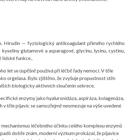
din. Hirudin — fyziologický antikoagulant přímého rychlého
kyseliny glutamové a asparagové, glycinu, lysinu, cystinu,
é lidské funkce..
o let se úspěšně používá při léčbě řady nemocí. V těle
ako orgelasa. Bylo zjištěno, že zvyšuje propustnost stěn
lších biologicky aktivních sloučenin sekrece.
pecifické enzymy jako hyaluronidáza, aspiráza, kolagenáza,
 v těle pijavic se samozřejmě neomezuje na výše uvedené
li mechanismus léčebného účinku celého komplexu enzymů
řípadů dobře znám, moderní výzkum prokázal, že pijavice