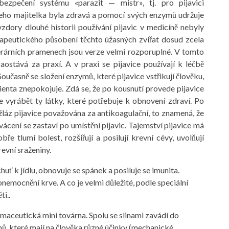
ezpečení systému «parazit — mistr», tj. pro pijavici
jeho majitelka byla zdravá a pomocí svých enzymů udržuje
vzdory dlouhé historii používání pijavic v medicíně nebyly
peutického působení těchto úžasných zvířat dosud zcela
terárních pramenech jsou verze velmi rozporuplné. V tomto
zaostává za praxí. A v praxi se pijavice používají k léčbě
učasně se složení enzymů, které pijavice vstřikují člověku,
ienta znepokojuje. Zdá se, že po kousnutí provede pijavice
e vyrábět ty látky, které potřebuje k obnovení zdraví. Po
žláz pijavice považována za antikoagulační, to znamená, že
rvácení se zastaví po umístění pijavic. Tajemství pijavice má
bře tlumí bolest, rozšiřují a posilují krevní cévy, uvolňují
revní sraženiny.
chuť k jídlu, obnovuje se spánek a posiluje se imunita.
emocnění krve. A co je velmi důležité, podle speciální
ti..
armaceutická mini továrna. Spolu se slinami zavádí do
, které mají na člověka různé účinky (mechanické,