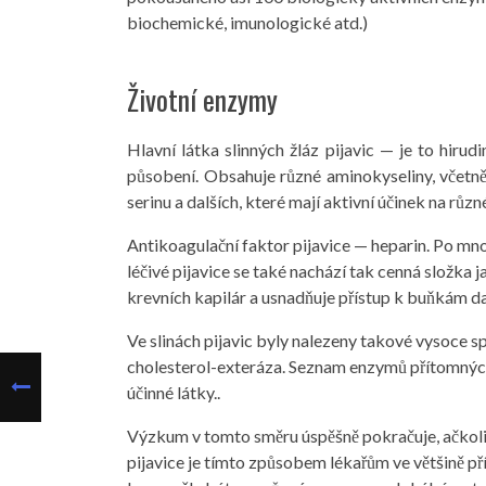
biochemické, imunologické atd.)
Životní enzymy
Hlavní látka slinných žláz pijavic — je to hiru
působení. Obsahuje různé aminokyseliny, včetně 
serinu a dalších, které mají aktivní účinek na různ
Antikoagulační faktor pijavice — heparin. Po mnoh
léčivé pijavice se také nachází tak cenná složka j
krevních kapilár a usnadňuje přístup k buňkám da
Ve slinách pijavic byly nalezeny takové vysoce s
cholesterol-exteráza. Seznam enzymů přítomných
účinné látky..
Výzkum v tomto směru úspěšně pokračuje, ačko
pijavice je tímto způsobem lékařům ve většině p