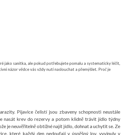
ré jako sanitka, ale pokud potřebujete pomalu a systematicky léčit,
ativní názor vědce vás vždy nutí naslouchat a přemýšlet. Proč je
razity. Pijavice čelistí jsou zbaveny schopnosti neustále
le nasát krev do rezervy a potom klidně trávit jídlo týdny
 je neuvěřitelně obtížné najít jídlo, dohnat a uchytit se. Ze
ice, které každý den nedoufají v úspěšný lov, vyvinuly v