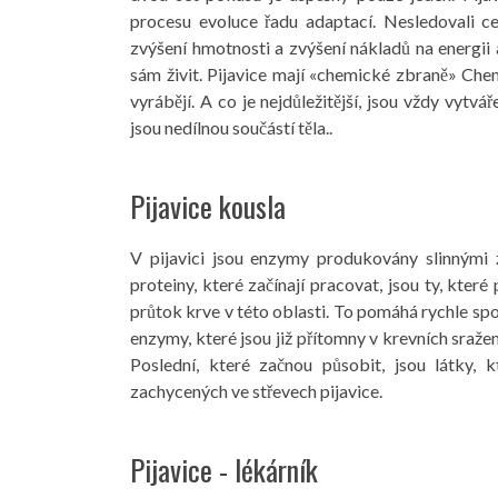
procesu evoluce řadu adaptací. Nesledovali ces
zvýšení hmotnosti a zvýšení nákladů na energii 
sám živit. Pijavice mají «chemické zbraně» Che
vyrábějí. A co je nejdůležitější, jsou vždy vytv
jsou nedílnou součástí těla..
Pijavice kousla
V pijavici jsou enzymy produkovány slinnými 
proteiny, které začínají pracovat, jsou ty, které 
průtok krve v této oblasti. To pomáhá rychle spo
enzymy, které jsou již přítomny v krevních sražen
Poslední, které začnou působit, jsou látky, 
zachycených ve střevech pijavice.
Pijavice - lékárník